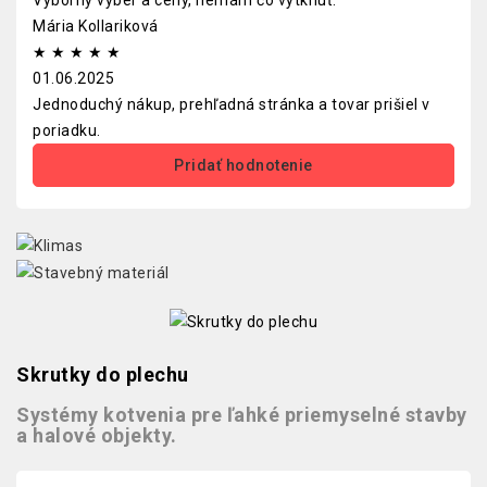
Výborný výber a ceny, nemám čo vytknúť.
Mária Kollariková
★
★
★
★
★
01.06.2025
Jednoduchý nákup, prehľadná stránka a tovar prišiel v
poriadku.
Pridať hodnotenie
Skrutky do plechu
Systémy kotvenia pre ľahké priemyselné stavby
a halové objekty.