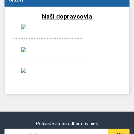
Naši dopravcovia
-------------------------------------------
-------------------------------------------
-------------------------------------------
Prihláste sa na odber noviniek