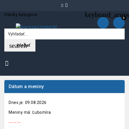
keyboard_arro
Všetky kategórie
0
search
hľadať
Dátum a meniny
Dnes je:
09.08.2026
Meniny má:
Ľubomíra
--:--:--