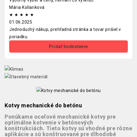
Výborný výber a ceny, nemám čo vytknúť.
Mária Kollariková
★
★
★
★
★
01.06.2025
Jednoduchý nákup, prehľadná stránka a tovar prišiel v
poriadku.
Pridať hodnotenie
Kotvy mechanické do betónu
Ponúkame oceľové mechanické kotvy pre
optimálne kotvenie v betónových
konštrukciách. Tieto kotvy sú vhodné pre rôzne
aplikácie a sú konštruované pre dlhodobé