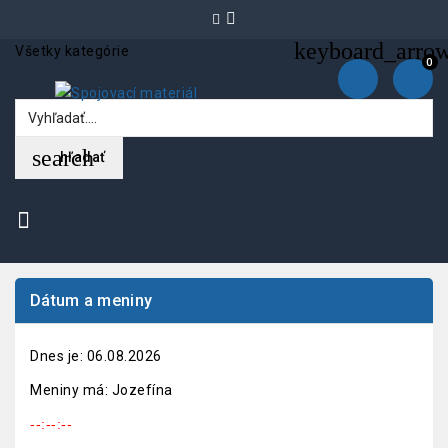
keyboard_arro
Všetky kategórie
0
search
hľadať
Dátum a meniny
Dnes je:
06.08.2026
Meniny má:
Jozefína
--:--:--