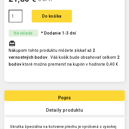
Do košíka
Na sklade
* Dodanie 1-3 dní
redeem
Nákupom tohto produktu môžete získať až
2
vernostných bodov
. Váš košík bude obsahovať celkom
2
bodov
ktoré možno premeniť na kupón v hodnote
0,40 €
.
Popis
Detaily produktu
Skrutka špeciálna na kotvenie plechu je vyrobená z vysokej