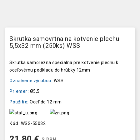
Skrutka samovrtna na kotvenie plechu
5,5x32 mm (250ks) WSS
Skrutka samorezna špeciálna pre kotvenie plechu k
oceľovému podkladu do hrúbky 12mm
Označenie výrobcu:
WSS
Priemer:
Ø5,5
Použitie:
Oceľ do 12 mm
Kód:
WSS-55032
21,80 €
S DPH