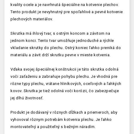
kvality ocele a je navrhnutá špeciálne na kotvenie plechov.
Tento produkt je nevyhnutný pre spoľahlivé a pevné kotvenie
plechových materiálov.
Skrutka má ihlový tvar, s ostrým koncom a závitom na
jednom konci. Tento tvar umožňuje jednoduché a rýchle
vkladanie skrutky do plechu. Ostrý koniec ľahko preniká do
materiálu a závit drží skrutku pevne v mieste kotvenia.
Vďaka svojej špeciálnej konštrukcii je táto skrutka odolná
voči zaťaženiu a zabraňuje pohybu plechu. Je vhodná pre
rôzne typy plechu, vrátane hliníkových, oceľových a ľahkých
kovov. Skrutka je tiež odolná voči korózii, čo zabezpečuje
jej dlhú životnosť.
Produkt je dodávaný v rôznych dĺžkach a priemeroch, aby
vyhovoval rôznym potrebám kotvenia plechu. Je ľahko
montovateľný a použiteľný s bežným náradím.