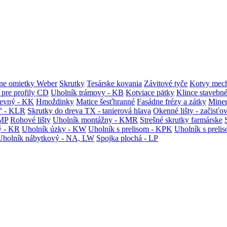
ne omietky Weber
Skrutky
Tesárske kovania
Závitové tyče
Kotvy mech
 pre profily CD
Uholník trámovy - KB
Kotviace pätky
Klince stavebn
tevný - KK
Hmoždinky
Matice šesťhranné
Fasádne frézy a zátky
Miner
° - KLR
Skrutky do dreva TX - tanierová hlava
Okenné lišty - začisťo
KMP
Rohové lišty
Uholník montážny - KMR
Strešné skrutky farmárske
ý - KR
Uholník úzky - KW
Uholník s prelisom - KPK
Uholník s preli
Uholník nábytkový - NA, LW
Spojka plochá - LP