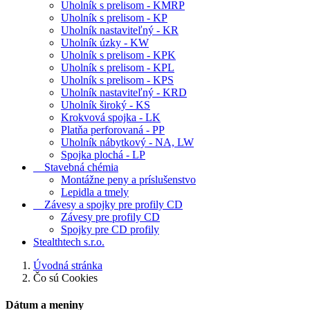
Uholník s prelisom - KMRP
Uholník s prelisom - KP
Uholník nastaviteľný - KR
Uholník úzky - KW
Uholník s prelisom - KPK
Uholník s prelisom - KPL
Uholník s prelisom - KPS
Uholník nastaviteľný - KRD
Uholník široký - KS
Krokvová spojka - LK
Platňa perforovaná - PP
Uholník nábytkový - NA, LW
Spojka plochá - LP
Stavebná chémia
Montážne peny a príslušenstvo
Lepidla a tmely
Závesy a spojky pre profily CD
Závesy pre profily CD
Spojky pre CD profily
Stealthtech s.r.o.
Úvodná stránka
Čo sú Cookies
Dátum a meniny