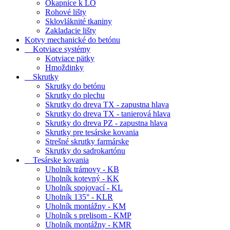
Okapnice k LO
Rohové lišty
Sklovláknité tkaniny
Zakladacie lišty
Kotvy mechanické do betónu
Kotviace systémy
Kotviace pätky
Hmoždinky
Skrutky
Skrutky do betónu
Skrutky do plechu
Skrutky do dreva TX - zapustna hlava
Skrutky do dreva TX - tanierová hlava
Skrutky do dreva PZ - zapustna hlava
Skrutky pre tesárske kovania
Strešné skrutky farmárske
Skrutky do sadrokartónu
Tesárske kovania
Uholník trámovy - KB
Uholník kotevný - KK
Uholník spojovací - KL
Uholník 135° - KLR
Uholník montážny - KM
Uholník s prelisom - KMP
Uholník montážny - KMR