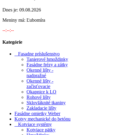
Dnes je:
09.08.2026
Meniny má:
Ľubomíra
--:--:--
Kategórie
Fasadne príslušenstvo
Tanierové hmoždinky
Fasádne frézy a zátky
Okenné lišty -
nadpražné
Okenné lišty -
začisťovacie
Okapnice k LO
Rohové lišty
Sklovláknité tkaniny
Zakladacie lišty
Fasádne omietky Weber
Kotvy mechanické do betónu
Kotviace systémy
Kotviace pätky