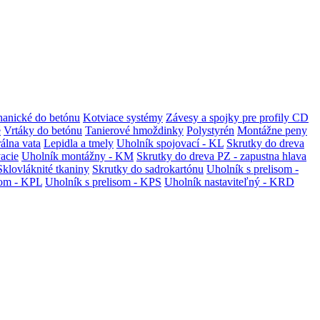
anické do betónu
Kotviace systémy
Závesy a spojky pre profily CD
é
Vrtáky do betónu
Tanierové hmoždinky
Polystyrén
Montážne peny
álna vata
Lepidla a tmely
Uholník spojovací - KL
Skrutky do dreva
vacie
Uholník montážny - KM
Skrutky do dreva PZ - zapustna hlava
Sklovláknité tkaniny
Skrutky do sadrokartónu
Uholník s prelisom -
som - KPL
Uholník s prelisom - KPS
Uholník nastaviteľný - KRD