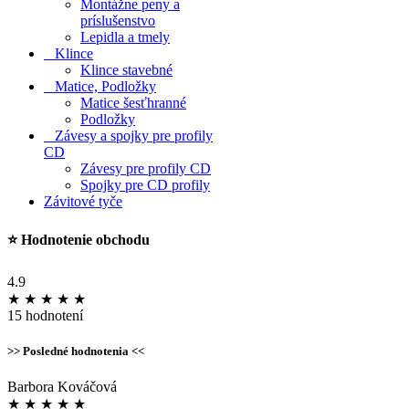
Montážne peny a
príslušenstvo
Lepidla a tmely
Klince
Klince stavebné
Matice, Podložky
Matice šesťhranné
Podložky
Závesy a spojky pre profily
CD
Závesy pre profily CD
Spojky pre CD profily
Závitové tyče
⭐
Hodnotenie obchodu
4.9
★
★
★
★
★
15 hodnotení
>> Posledné hodnotenia <<
Barbora Kováčová
★
★
★
★
★