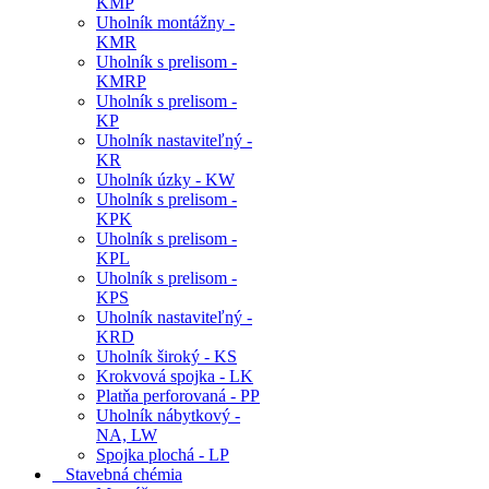
KMP
Uholník montážny -
KMR
Uholník s prelisom -
KMRP
Uholník s prelisom -
KP
Uholník nastaviteľný -
KR
Uholník úzky - KW
Uholník s prelisom -
KPK
Uholník s prelisom -
KPL
Uholník s prelisom -
KPS
Uholník nastaviteľný -
KRD
Uholník široký - KS
Krokvová spojka - LK
Platňa perforovaná - PP
Uholník nábytkový -
NA, LW
Spojka plochá - LP
Stavebná chémia