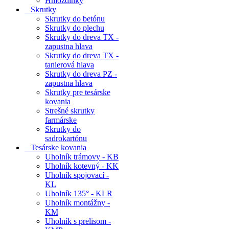
Hmoždinky
Skrutky
Skrutky do betónu
Skrutky do plechu
Skrutky do dreva TX -
zapustna hlava
Skrutky do dreva TX -
tanierová hlava
Skrutky do dreva PZ -
zapustna hlava
Skrutky pre tesárske
kovania
Strešné skrutky
farmárske
Skrutky do
sadrokartónu
Tesárske kovania
Uholník trámovy - KB
Uholník kotevný - KK
Uholník spojovací -
KL
Uholník 135° - KLR
Uholník montážny -
KM
Uholník s prelisom -