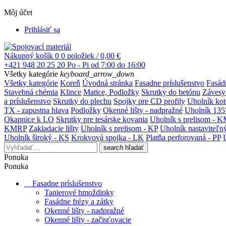
Môj účet
Prihlásiť sa
Nákupný košík
0
0 položiek / 0,00 €
+421 948 20 25 20
Po - Pi od 7:00 do 16:00
Všetky kategórie
keyboard_arrow_down
Všetky kategórie
Koreň
Úvodná stránka
Fasadne príslušenstvo
Fasád
Stavebná chémia
Klince
Matice, Podložky
Skrutky do betónu
Závesy
a príslušenstvo
Skrutky do plechu
Spojky pre CD profily
Uholník ko
TX - zapustna hlava
Podložky
Okenné lišty - nadpražné
Uholník 135
Okapnice k LO
Skrutky pre tesárske kovania
Uholník s prelisom - 
KMRP
Zakladacie lišty
Uholník s prelisom - KP
Uholník nastaviteľn
Uholník široký - KS
Krokvová spojka - LK
Platňa perforovaná - PP
search
hľadať
Ponuka
Ponuka
Fasadne príslušenstvo
Tanierové hmoždinky
Fasádne frézy a zátky
Okenné lišty - nadpražné
Okenné lišty - začisťovacie