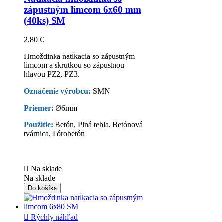
zápustným limcom 6x60 mm
(40ks) SM
2,80 €
Hmoždinka natĺkacia so zápustným
limcom a skrutkou so zápustnou
hlavou PZ2, PZ3.
Označenie výrobcu:
SMN
Priemer:
Ø6mm
Použitie:
Betón, Plná tehla, Betónová
tvárnica, Pórobetón

Na sklade
Na sklade
Do košíka

Rýchly náhľad