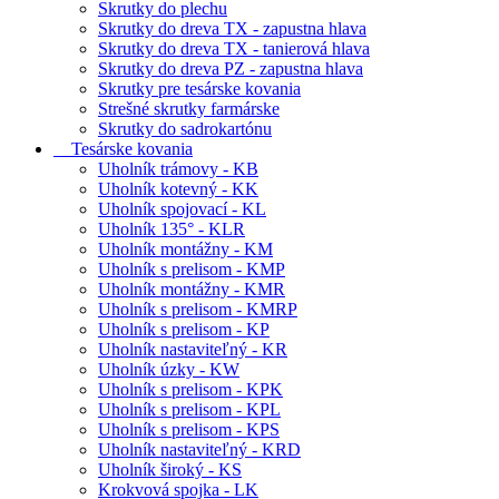
Skrutky do plechu
Skrutky do dreva TX - zapustna hlava
Skrutky do dreva TX - tanierová hlava
Skrutky do dreva PZ - zapustna hlava
Skrutky pre tesárske kovania
Strešné skrutky farmárske
Skrutky do sadrokartónu
Tesárske kovania
Uholník trámovy - KB
Uholník kotevný - KK
Uholník spojovací - KL
Uholník 135° - KLR
Uholník montážny - KM
Uholník s prelisom - KMP
Uholník montážny - KMR
Uholník s prelisom - KMRP
Uholník s prelisom - KP
Uholník nastaviteľný - KR
Uholník úzky - KW
Uholník s prelisom - KPK
Uholník s prelisom - KPL
Uholník s prelisom - KPS
Uholník nastaviteľný - KRD
Uholník široký - KS
Krokvová spojka - LK