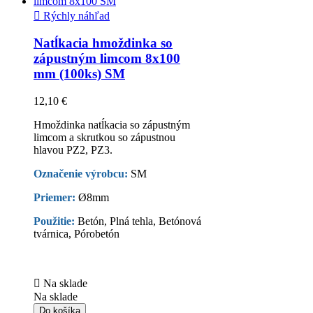

Rýchly náhľad
Natĺkacia hmoždinka so
zápustným limcom 8x100
mm (100ks) SM
12,10 €
Hmoždinka natĺkacia so zápustným
limcom a skrutkou so zápustnou
hlavou PZ2, PZ3.
Označenie výrobcu:
SM
Priemer:
Ø8mm
Použitie:
Betón, Plná tehla, Betónová
tvárnica, Pórobetón

Na sklade
Na sklade
Do košíka