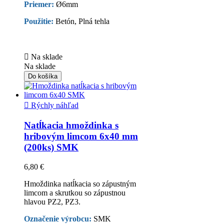
Priemer:
Ø6mm
Použitie:
Betón, Plná tehla

Na sklade
Na sklade
Do košíka

Rýchly náhľad
Natĺkacia hmoždinka s
hribovým limcom 6x40 mm
(200ks) SMK
6,80 €
Hmoždinka natĺkacia so zápustným
limcom a skrutkou so zápustnou
hlavou PZ2, PZ3.
Označenie výrobcu:
SMK