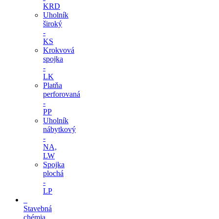
KRD
Uholník
široký
-
KS
Krokvová
spojka
-
LK
Platňa
perforovaná
-
PP
Uholník
nábytkový
-
NA,
LW
Spojka
plochá
-
LP
Stavebná
chémia