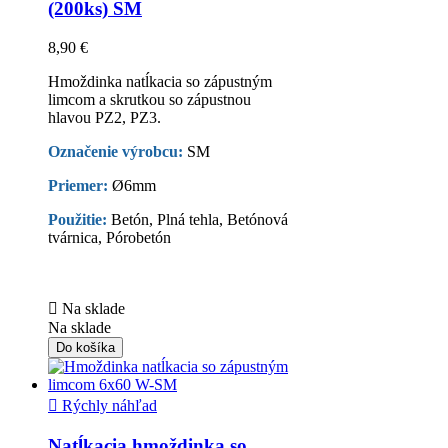
(200ks) SM
8,90 €
Hmoždinka natĺkacia so zápustným
limcom a skrutkou so zápustnou
hlavou PZ2, PZ3.
Označenie výrobcu:
SM
Priemer:
Ø6mm
Použitie:
Betón, Plná tehla, Betónová
tvárnica, Pórobetón

Na sklade
Na sklade
Do košíka

Rýchly náhľad
Natĺkacia hmoždinka so