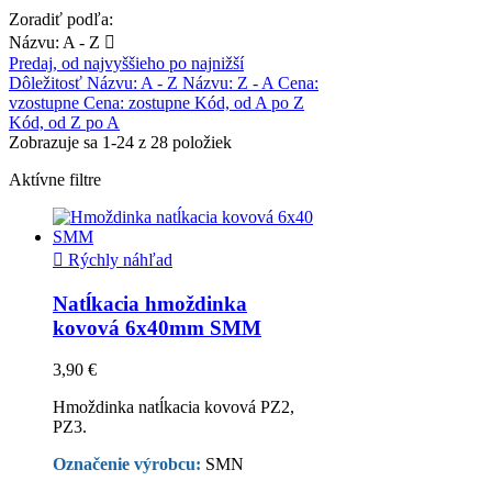
Zoradiť podľa:
Názvu: A - Z

Predaj, od najvyššieho po najnižší
Dôležitosť
Názvu: A - Z
Názvu: Z - A
Cena:
vzostupne
Cena: zostupne
Kód, od A po Z
Kód, od Z po A
Zobrazuje sa 1-24 z 28 položiek
Aktívne filtre

Rýchly náhľad
Natĺkacia hmoždinka
kovová 6x40mm SMM
3,90 €
Hmoždinka natĺkacia kovová PZ2,
PZ3.
Označenie výrobcu:
SMN