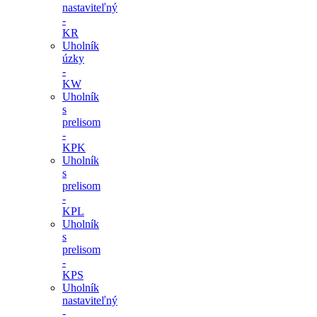
nastaviteľný
-
KR
Uholník
úzky
-
KW
Uholník
s
prelisom
-
KPK
Uholník
s
prelisom
-
KPL
Uholník
s
prelisom
-
KPS
Uholník
nastaviteľný
-