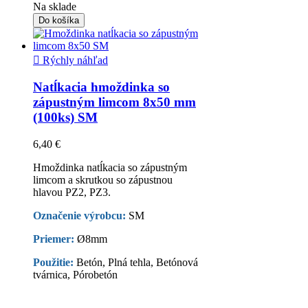
Na sklade
Do košíka

Rýchly náhľad
Natĺkacia hmoždinka so
zápustným limcom 8x50 mm
(100ks) SM
6,40 €
Hmoždinka natĺkacia so zápustným
limcom a skrutkou so zápustnou
hlavou PZ2, PZ3.
Označenie výrobcu:
SM
Priemer:
Ø8mm
Použitie:
Betón, Plná tehla, Betónová
tvárnica, Pórobetón