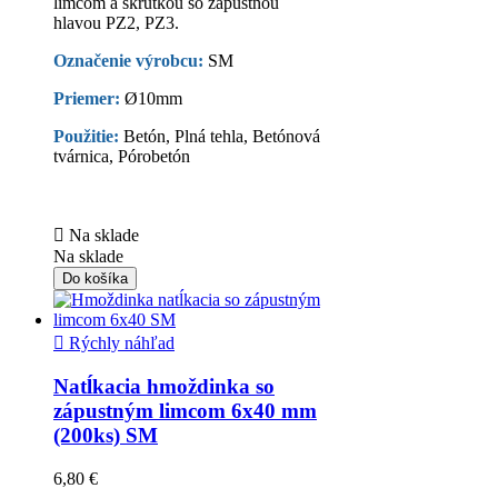
limcom a skrutkou so zápustnou
hlavou PZ2, PZ3.
Označenie výrobcu:
SM
Priemer:
Ø10mm
Použitie:
Betón, Plná tehla, Betónová
tvárnica, Pórobetón

Na sklade
Na sklade
Do košíka

Rýchly náhľad
Natĺkacia hmoždinka so
zápustným limcom 6x40 mm
(200ks) SM
6,80 €