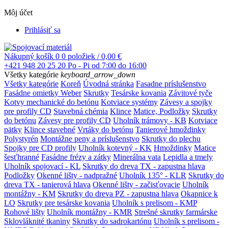
Môj účet
Prihlásiť sa
Nákupný košík
0
0 položiek / 0,00 €
+421 948 20 25 20
Po - Pi od 7:00 do 16:00
Všetky kategórie
keyboard_arrow_down
Všetky kategórie
Koreň
Úvodná stránka
Fasadne príslušenstvo
Fasádne omietky Weber
Skrutky
Tesárske kovania
Závitové tyče
Kotvy mechanické do betónu
Kotviace systémy
Závesy a spojky
pre profily CD
Stavebná chémia
Klince
Matice, Podložky
Skrutky
do betónu
Závesy pre profily CD
Uholník trámovy - KB
Kotviace
pätky
Klince stavebné
Vrtáky do betónu
Tanierové hmoždinky
Polystyrén
Montážne peny a príslušenstvo
Skrutky do plechu
Spojky pre CD profily
Uholník kotevný - KK
Hmoždinky
Matice
šesťhranné
Fasádne frézy a zátky
Minerálna vata
Lepidla a tmely
Uholník spojovací - KL
Skrutky do dreva TX - zapustna hlava
Podložky
Okenné lišty - nadpražné
Uholník 135° - KLR
Skrutky do
dreva TX - tanierová hlava
Okenné lišty - začisťovacie
Uholník
montážny - KM
Skrutky do dreva PZ - zapustna hlava
Okapnice k
LO
Skrutky pre tesárske kovania
Uholník s prelisom - KMP
Rohové lišty
Uholník montážny - KMR
Strešné skrutky farmárske
Sklovláknité tkaniny
Skrutky do sadrokartónu
Uholník s prelisom -