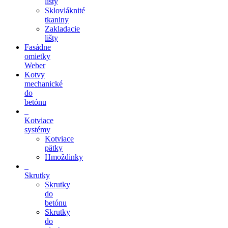
lišty
Sklovláknité
tkaniny
Zakladacie
lišty
Fasádne
omietky
Weber
Kotvy
mechanické
do
betónu
Kotviace
systémy
Kotviace
pätky
Hmoždinky
Skrutky
Skrutky
do
betónu
Skrutky
do