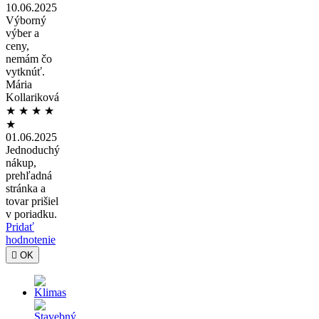
10.06.2025
Výborný
výber a
ceny,
nemám čo
vytknúť.
Mária
Kollariková
★
★
★
★
★
01.06.2025
Jednoduchý
nákup,
prehľadná
stránka a
tovar prišiel
v poriadku.
Pridať
hodnotenie

OK