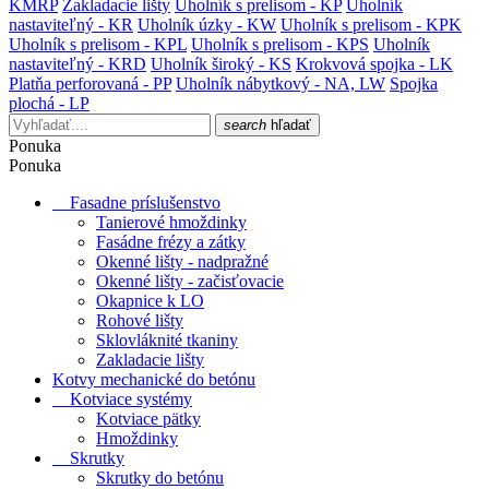
KMRP
Zakladacie lišty
Uholník s prelisom - KP
Uholník
nastaviteľný - KR
Uholník úzky - KW
Uholník s prelisom - KPK
Uholník s prelisom - KPL
Uholník s prelisom - KPS
Uholník
nastaviteľný - KRD
Uholník široký - KS
Krokvová spojka - LK
Platňa perforovaná - PP
Uholník nábytkový - NA, LW
Spojka
plochá - LP
search
hľadať
Ponuka
Ponuka
Fasadne príslušenstvo
Tanierové hmoždinky
Fasádne frézy a zátky
Okenné lišty - nadpražné
Okenné lišty - začisťovacie
Okapnice k LO
Rohové lišty
Sklovláknité tkaniny
Zakladacie lišty
Kotvy mechanické do betónu
Kotviace systémy
Kotviace pätky
Hmoždinky
Skrutky
Skrutky do betónu