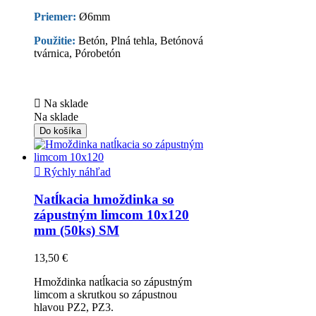
Priemer:
Ø6mm
Použitie:
Betón, Plná tehla, Betónová
tvárnica, Pórobetón

Na sklade
Na sklade
Do košíka

Rýchly náhľad
Natĺkacia hmoždinka so
zápustným limcom 10x120
mm (50ks) SM
13,50 €
Hmoždinka natĺkacia so zápustným
limcom a skrutkou so zápustnou
hlavou PZ2, PZ3.