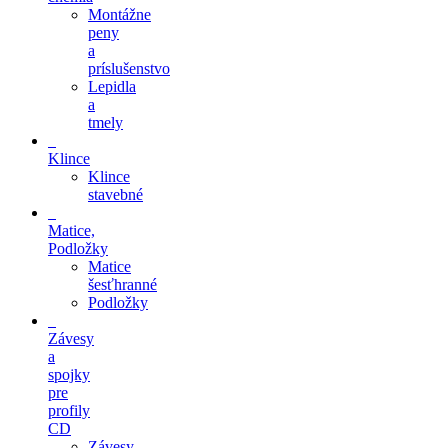
Montážne
peny
a
príslušenstvo
Lepidla
a
tmely
Klince
Klince
stavebné
Matice,
Podložky
Matice
šesťhranné
Podložky
Závesy
a
spojky
pre
profily
CD
Závesy