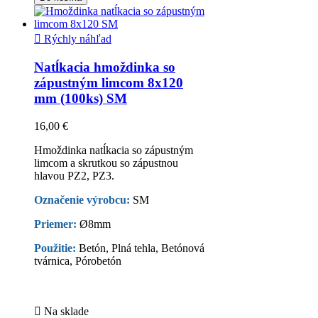

Rýchly náhľad
Natĺkacia hmoždinka so
zápustným limcom 8x120
mm (100ks) SM
16,00 €
Hmoždinka natĺkacia so zápustným
limcom a skrutkou so zápustnou
hlavou PZ2, PZ3.
Označenie výrobcu:
SM
Priemer:
Ø8mm
Použitie:
Betón, Plná tehla, Betónová
tvárnica, Pórobetón

Na sklade