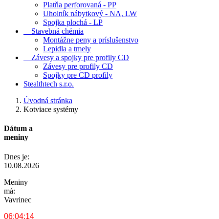
Platňa perforovaná - PP
Uholník nábytkový - NA, LW
Spojka plochá - LP
Stavebná chémia
Montážne peny a príslušenstvo
Lepidla a tmely
Závesy a spojky pre profily CD
Závesy pre profily CD
Spojky pre CD profily
Stealthtech s.r.o.
Úvodná stránka
Kotviace systémy
Dátum a
meniny
Dnes je:
10.08.2026
Meniny
má:
Vavrinec
06:04:15