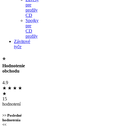
pre
profily
CD
Spojky
pre
CD
profily
Závitové
tyče
⭐
Hodnotenie
obchodu
4.9
★
★
★
★
★
15
hodnotení
>> Posledné
hodnotenia
<<