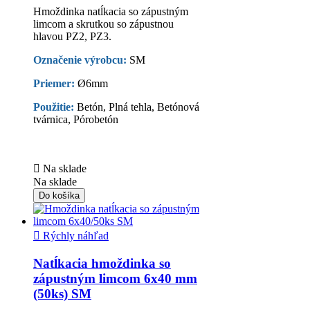
Hmoždinka natĺkacia so zápustným
limcom a skrutkou so zápustnou
hlavou PZ2, PZ3.
Označenie výrobcu:
SM
Priemer:
Ø6mm
Použitie:
Betón, Plná tehla, Betónová
tvárnica, Pórobetón

Na sklade
Na sklade
Do košíka

Rýchly náhľad
Natĺkacia hmoždinka so
zápustným limcom 6x40 mm
(50ks) SM