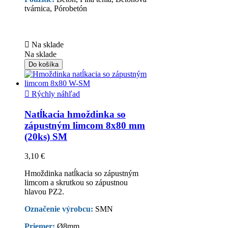
tvárnica, Pórobetón

Na sklade
Na sklade
Do košíka

Rýchly náhľad
Natĺkacia hmoždinka so
zápustným limcom 8x80 mm
(20ks) SM
3,10 €
Hmoždinka natĺkacia so zápustným
limcom a skrutkou so zápustnou
hlavou PZ2.
Označenie výrobcu:
SMN
Priemer:
Ø8mm