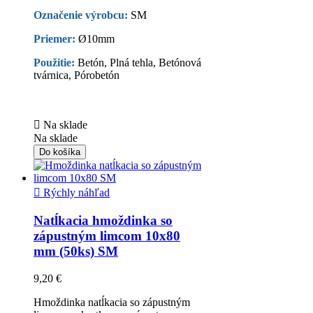
Označenie výrobcu:
SM
Priemer:
Ø10mm
Použitie:
Betón, Plná tehla, Betónová
tvárnica, Pórobetón

Na sklade
Na sklade
Do košíka

Rýchly náhľad
Natĺkacia hmoždinka so
zápustným limcom 10x80
mm (50ks) SM
9,20 €
Hmoždinka natĺkacia so zápustným