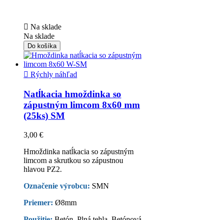

Na sklade
Na sklade
Do košíka

Rýchly náhľad
Natĺkacia hmoždinka so
zápustným limcom 8x60 mm
(25ks) SM
3,00 €
Hmoždinka natĺkacia so zápustným
limcom a skrutkou so zápustnou
hlavou PZ2.
Označenie výrobcu:
SMN
Priemer:
Ø8mm
Použitie:
Betón, Plná tehla, Betónová