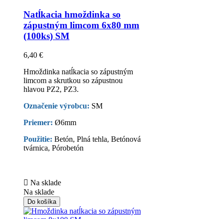
Natĺkacia hmoždinka so
zápustným limcom 6x80 mm
(100ks) SM
6,40 €
Hmoždinka natĺkacia so zápustným
limcom a skrutkou so zápustnou
hlavou PZ2, PZ3.
Označenie výrobcu:
SM
Priemer:
Ø6mm
Použitie:
Betón, Plná tehla, Betónová
tvárnica, Pórobetón

Na sklade
Na sklade
Do košíka