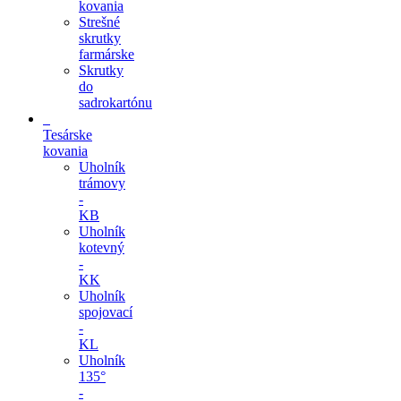
kovania
Strešné
skrutky
farmárske
Skrutky
do
sadrokartónu
Tesárske
kovania
Uholník
trámovy
-
KB
Uholník
kotevný
-
KK
Uholník
spojovací
-
KL
Uholník
135°
-