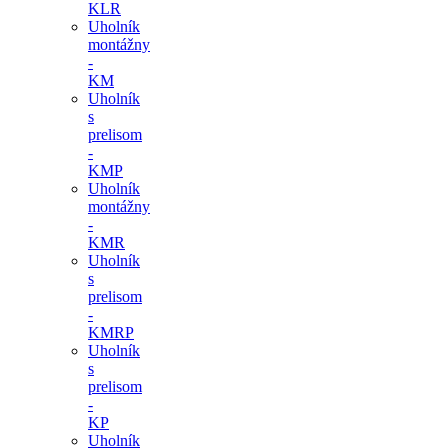
KLR
Uholník
montážny
-
KM
Uholník
s
prelisom
-
KMP
Uholník
montážny
-
KMR
Uholník
s
prelisom
-
KMRP
Uholník
s
prelisom
-
KP
Uholník