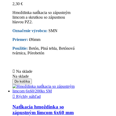
2,30 €
Hmoždinka natĺkacia so zápustným
limcom a skrutkou so zápustnou
hlavou PZ2.
Označenie výrobcu:
SMN
Priemer:
Ø6mm
Použitie:
Betón, Plná tehla, Betónová
tvárnica, Pórobetón

Na sklade
Na sklade
Do košíka

Rýchly náhľad
Natĺkacia hmoždinka so
zápustným limcom 6x60 mm