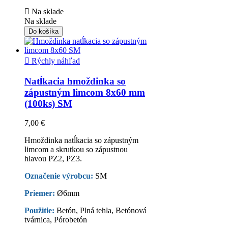

Na sklade
Na sklade
Do košíka

Rýchly náhľad
Natĺkacia hmoždinka so
zápustným limcom 8x60 mm
(100ks) SM
7,00 €
Hmoždinka natĺkacia so zápustným
limcom a skrutkou so zápustnou
hlavou PZ2, PZ3.
Označenie výrobcu:
SM
Priemer:
Ø6mm
Použitie:
Betón, Plná tehla, Betónová
tvárnica, Pórobetón