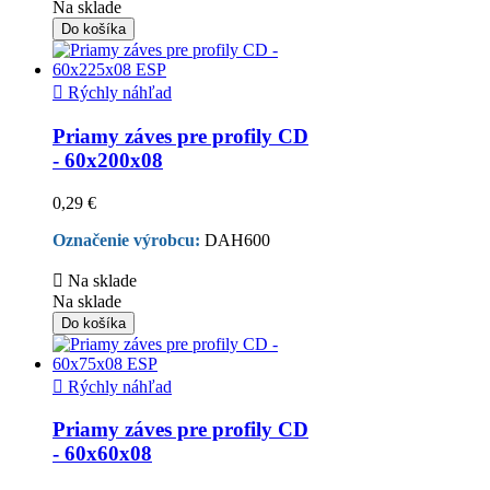
Na sklade
Do košíka

Rýchly náhľad
Priamy záves pre profily CD
- 60x200x08
0,29 €
Označenie výrobcu:
DAH600

Na sklade
Na sklade
Do košíka

Rýchly náhľad
Priamy záves pre profily CD
- 60x60x08