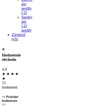
pre
profily
CD
Spojky
pre
CD
profily
Závitové
tyče
⭐
Hodnotenie
obchodu
4.9
★
★
★
★
★
15
hodnotení
>> Posledné
hodnotenia
<<