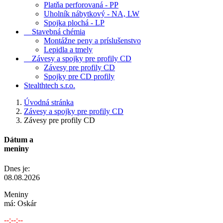
Platňa perforovaná - PP
Uholník nábytkový - NA, LW
Spojka plochá - LP
Stavebná chémia
Montážne peny a príslušenstvo
Lepidla a tmely
Závesy a spojky pre profily CD
Závesy pre profily CD
Spojky pre CD profily
Stealthtech s.r.o.
Úvodná stránka
Závesy a spojky pre profily CD
Závesy pre profily CD
Dátum a
meniny
Dnes je:
08.08.2026
Meniny
má:
Oskár
--:--:--