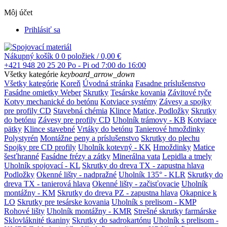
Môj účet
Prihlásiť sa
Nákupný košík
0
0 položiek / 0,00 €
+421 948 20 25 20
Po - Pi od 7:00 do 16:00
Všetky kategórie
keyboard_arrow_down
Všetky kategórie
Koreň
Úvodná stránka
Fasadne príslušenstvo
Fasádne omietky Weber
Skrutky
Tesárske kovania
Závitové tyče
Kotvy mechanické do betónu
Kotviace systémy
Závesy a spojky
pre profily CD
Stavebná chémia
Klince
Matice, Podložky
Skrutky
do betónu
Závesy pre profily CD
Uholník trámovy - KB
Kotviace
pätky
Klince stavebné
Vrtáky do betónu
Tanierové hmoždinky
Polystyrén
Montážne peny a príslušenstvo
Skrutky do plechu
Spojky pre CD profily
Uholník kotevný - KK
Hmoždinky
Matice
šesťhranné
Fasádne frézy a zátky
Minerálna vata
Lepidla a tmely
Uholník spojovací - KL
Skrutky do dreva TX - zapustna hlava
Podložky
Okenné lišty - nadpražné
Uholník 135° - KLR
Skrutky do
dreva TX - tanierová hlava
Okenné lišty - začisťovacie
Uholník
montážny - KM
Skrutky do dreva PZ - zapustna hlava
Okapnice k
LO
Skrutky pre tesárske kovania
Uholník s prelisom - KMP
Rohové lišty
Uholník montážny - KMR
Strešné skrutky farmárske
Sklovláknité tkaniny
Skrutky do sadrokartónu
Uholník s prelisom -