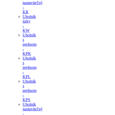
nastaviteľný
-
KR
Uholník
úzky
-
KW
Uholník
s
prelisom
-
KPK
Uholník
s
prelisom
-
KPL
Uholník
s
prelisom
-
KPS
Uholník
nastaviteľný
-