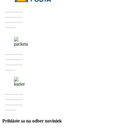
------------
------------
------------
-------
------------
------------
------------
-------
------------
------------
------------
-------
Prihláste sa na odber noviniek