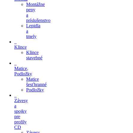
Montážne
peny
a
príslušenstvo
Lepidla
a
tmely
Klince
Klince
stavebné
Matice,
Podložky
Matice
šesťhranné
Podložky
Závesy
a
spojky
pre
profily
CD
Závesy