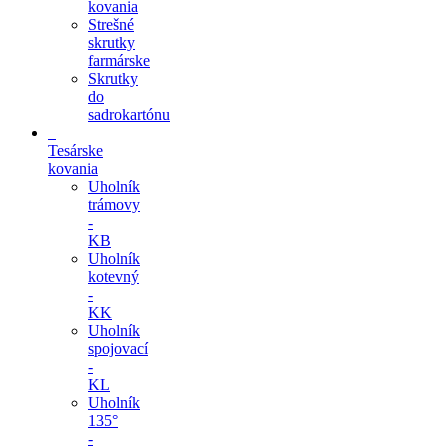
kovania
Strešné
skrutky
farmárske
Skrutky
do
sadrokartónu
Tesárske
kovania
Uholník
trámovy
-
KB
Uholník
kotevný
-
KK
Uholník
spojovací
-
KL
Uholník
135°
-