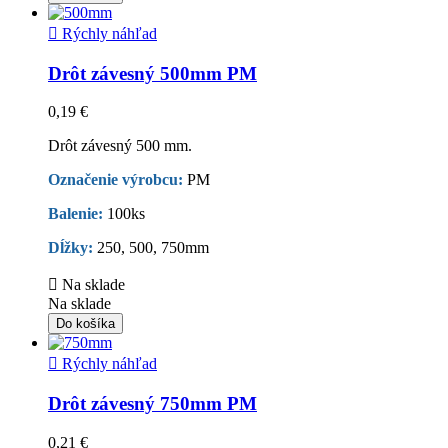

Rýchly náhľad
Drôt závesný 500mm PM
0,19 €
Drôt závesný 500 mm.
Označenie výrobcu:
PM
Balenie:
100ks
Dĺžky:
250, 500, 750mm

Na sklade
Na sklade
Do košíka

Rýchly náhľad
Drôt závesný 750mm PM
0,21 €