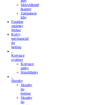
lišty
Sklovláknité
tkaniny
Zakladacie
lišty
Fasádne
omietky
Weber
Kotvy
mechanické
do
betónu
Kotviace
systémy
Kotviace
pätky
Hmoždinky
Skrutky
Skrutky
do
betónu
Skrutky
do