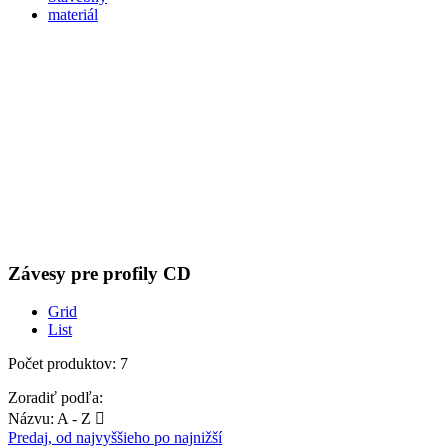
Závesy pre profily CD
Grid
List
Počet produktov: 7
Zoradiť podľa:
Názvu: A - Z

Predaj, od najvyššieho po najnižší