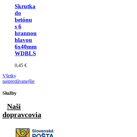
Skrutka
do
betónu
s 6
hrannou
hlavou
6x40mm
WDBLS
0,45 €
Všetky
najpredávanejšie
Služby
Naši
dopravcovia