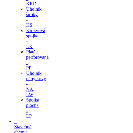
KRD
Uholník
široký
-
KS
Krokvová
spojka
-
LK
Platňa
perforovaná
-
PP
Uholník
nábytkový
-
NA,
LW
Spojka
plochá
-
LP
Stavebná
chémia