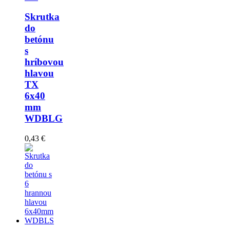
Skrutka
do
betónu
s
hríbovou
hlavou
TX
6x40
mm
WDBLG
0,43 €