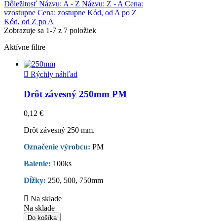
Dôležitosť
Názvu: A - Z
Názvu: Z - A
Cena:
vzostupne
Cena: zostupne
Kód, od A po Z
Kód, od Z po A
Zobrazuje sa 1-7 z 7 položiek
Aktívne filtre

Rýchly náhľad
Drôt závesný 250mm PM
0,12 €
Drôt závesný 250 mm.
Označenie výrobcu:
PM
Balenie:
100ks
Dĺžky:
250, 500, 750mm

Na sklade
Na sklade
Do košíka