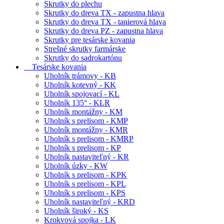
Skrutky do plechu
Skrutky do dreva TX - zapustna hlava
Skrutky do dreva TX - tanierová hlava
Skrutky do dreva PZ - zapustna hlava
Skrutky pre tesárske kovania
Strešné skrutky farmárske
Skrutky do sadrokartónu
Tesárske kovania
Uholník trámovy - KB
Uholník kotevný - KK
Uholník spojovací - KL
Uholník 135° - KLR
Uholník montážny - KM
Uholník s prelisom - KMP
Uholník montážny - KMR
Uholník s prelisom - KMRP
Uholník s prelisom - KP
Uholník nastaviteľný - KR
Uholník úzky - KW
Uholník s prelisom - KPK
Uholník s prelisom - KPL
Uholník s prelisom - KPS
Uholník nastaviteľný - KRD
Uholník široký - KS
Krokvová spojka - LK