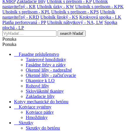
KMRP
Zakladacie lišty
Uholník s prelisom - KP
Uholník
nastaviteľný - KR
Uholník úzky - KW
Uholník s prelisom - KPK
Uholník s prelisom - KPL
Uholník s prelisom - KPS
Uholník
nastaviteľný - KRD
Uholník široký - KS
Krokvová spojka - LK
Platňa perforovaná - PP
Uholník nábytkový - NA, LW
Spojka
plochá - LP
search
hľadať
Ponuka
Ponuka
Fasadne príslušenstvo
Tanierové hmoždinky
Fasádne frézy a zátky
Okenné lišty - nadpražné
Okenné lišty - začisťovacie
Okapnice k LO
Rohové lišty
Sklovláknité tkaniny
Zakladacie lišty
Kotvy mechanické do betónu
Kotviace systémy
Kotviace pätky
Hmoždinky
Skrutky
Skrutky do betónu