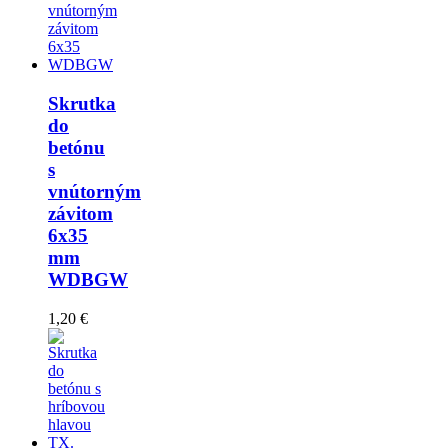
Skrutka
do
betónu
s
vnútorným
závitom
6x35
mm
WDBGW
1,20 €