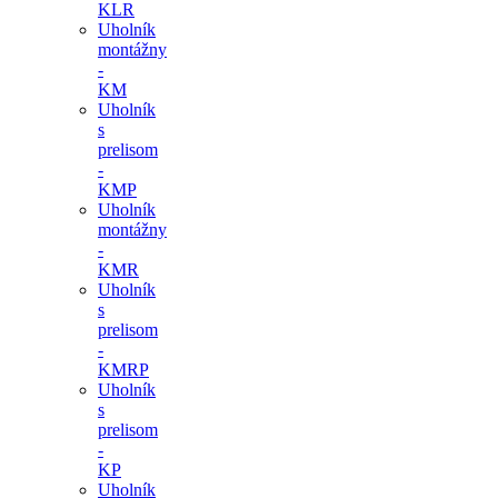
KLR
Uholník
montážny
-
KM
Uholník
s
prelisom
-
KMP
Uholník
montážny
-
KMR
Uholník
s
prelisom
-
KMRP
Uholník
s
prelisom
-
KP
Uholník