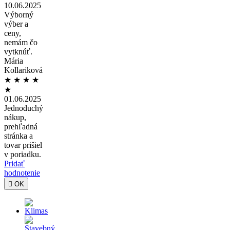
10.06.2025
Výborný
výber a
ceny,
nemám čo
vytknúť.
Mária
Kollariková
★
★
★
★
★
01.06.2025
Jednoduchý
nákup,
prehľadná
stránka a
tovar prišiel
v poriadku.
Pridať
hodnotenie

OK