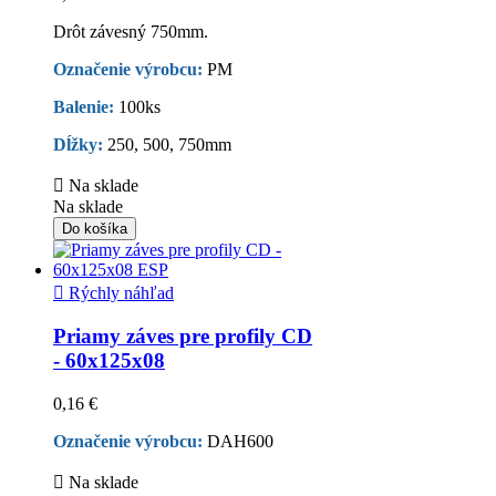
Drôt závesný 750mm.
Označenie výrobcu:
PM
Balenie:
100ks
Dĺžky:
250, 500, 750mm

Na sklade
Na sklade
Do košíka

Rýchly náhľad
Priamy záves pre profily CD
- 60x125x08
0,16 €
Označenie výrobcu:
DAH600

Na sklade