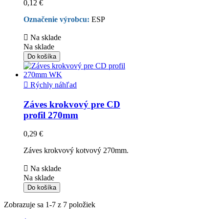
0,12 €
Označenie výrobcu:
ESP

Na sklade
Na sklade
Do košíka

Rýchly náhľad
Záves krokvový pre CD
profil 270mm
0,29 €
Záves krokvový kotvový 270mm.

Na sklade
Na sklade
Do košíka
Zobrazuje sa 1-7 z 7 položiek