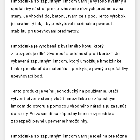
Hmoždinka so zápustným limcom SMN je vysoko kvalitný a
spoľahlivý nástroj pre upevňovanie rôznych predmetov na
steny. Je vhodná do, betónu, tvárnice a pod. Tento výrobok
je navrhnutý tak, aby poskytoval maximálnu pevnosť a
stabilitu pri upevňovaní predmetov.
Hmoždinka je vyrobená z kvalitného kovu, ktorý
zabezpečuje dlhú životnosť a odolnosť proti korózii. Je
vybavená zápustným limcom, ktorý umožňuje hmoždinke
ľahko preniknúť do materiálu a poskytuje pevný a spoľahlivý
upevňovací bod.
Tento produkt je veľmi jednoduchý na používanie. Stačí
vytvoriť otvor v stene, vložiť hmoždinku so zápustným
limcom do otvoru a pomocou vhodného náradia ju zasunúť
do steny. Po zasunutí sa zápustný limec rozprestrie a
zabezpečí pevné upevnenie hmoždinky.
Hmoždinka so zápustným limcom SMN je ideálna pre rôzne