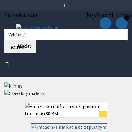
keyboard_arro
Všetky kategórie
0
search
hľadať