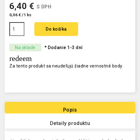
6,40 €
S DPH
0,06 € /1 ks
Do košíka
Na sklade
* Dodanie 1-3 dní
redeem
Za tento produkt sa neudeľujú žiadne vernostné body.
Popis
Detaily produktu