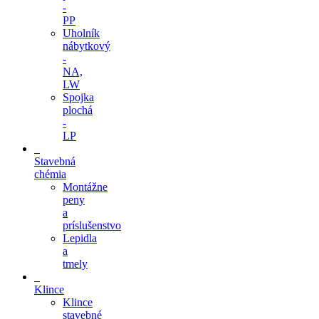
-
PP
Uholník
nábytkový
-
NA,
LW
Spojka
plochá
-
LP
Stavebná
chémia
Montážne
peny
a
príslušenstvo
Lepidla
a
tmely
Klince
Klince
stavebné