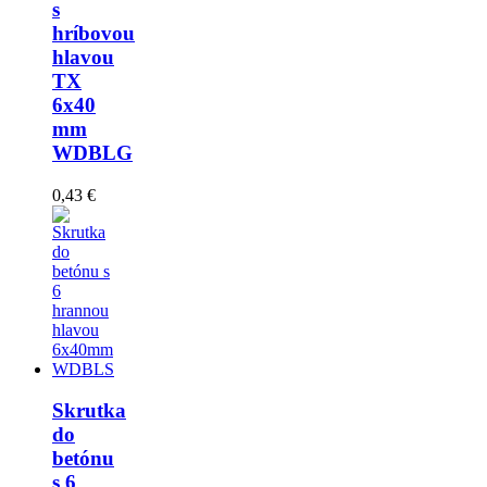
s
hríbovou
hlavou
TX
6x40
mm
WDBLG
0,43 €
Skrutka
do
betónu
s 6