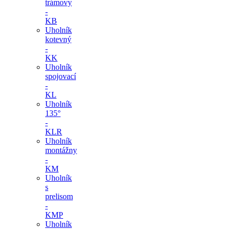
trámovy
-
KB
Uholník
kotevný
-
KK
Uholník
spojovací
-
KL
Uholník
135°
-
KLR
Uholník
montážny
-
KM
Uholník
s
prelisom
-
KMP
Uholník