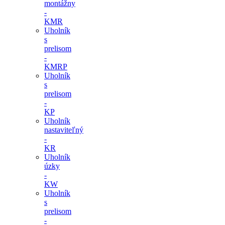
montážny
-
KMR
Uholník
s
prelisom
-
KMRP
Uholník
s
prelisom
-
KP
Uholník
nastaviteľný
-
KR
Uholník
úzky
-
KW
Uholník
s
prelisom
-