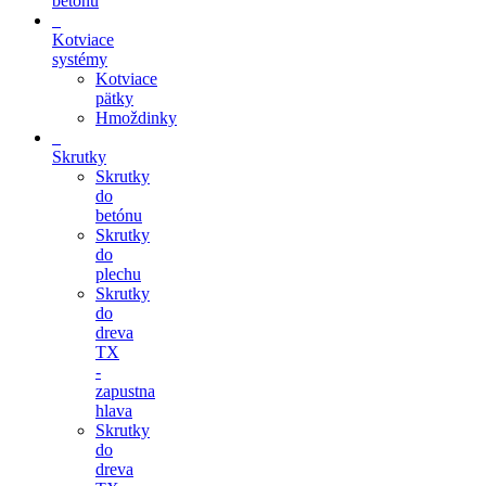
betónu
Kotviace
systémy
Kotviace
pätky
Hmoždinky
Skrutky
Skrutky
do
betónu
Skrutky
do
plechu
Skrutky
do
dreva
TX
-
zapustna
hlava
Skrutky
do
dreva