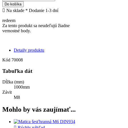
Do košíka

Na sklade
* Dodanie 1-3 dní
redeem
Za tento produkt sa neudeľujú žiadne
vernostné body.
Detaily produktu
Kód
70008
Tabuľka dát
Dĺžka (mm)
1000mm
Závit
M8
Mohlo by vás zaujímať...

Rýchly náhľad