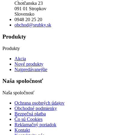
Chotčanska 23
091 01 Stropkov
Slovensko
0948 20 25 20
obchod@srubky.sk
Produkty
Produkty
Akcia
Nové produkty
Najpredávanejšie
Naša spoločnosť
Naša spoločnosť
Ochrana osobných údajov
Obchodné podmienky
Bezpečná platba
Čo sú Cookies
Reklamačný poriadok
Kontakt