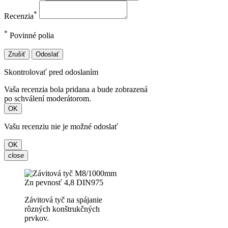
*
Recenzia
*
Povinné polia
Zrušiť
Odoslať
Skontrolovať pred odoslaním
Vaša recenzia bola pridana a bude zobrazená
po schválení moderátorom.
OK
Vašu recenziu nie je možné odoslať
OK
close
Závitová tyč na spájanie
rôzných konštrukčných
prvkov.