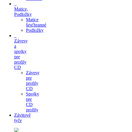
Matice,
Podložky
Matice
šesťhranné
Podložky
Závesy
a
spojky
pre
profily
CD
Závesy
pre
profily
CD
Spojky
pre
CD
profily
Závitové
tyče