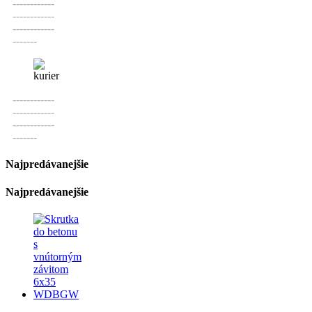
------------
------------
------------
-------
------------
------------
------------
-------
Najpredávanejšie
Najpredávanejšie