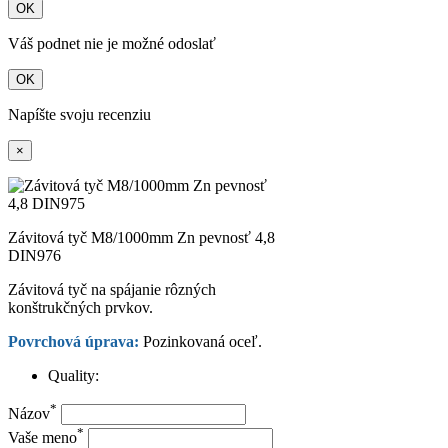
OK
Váš podnet nie je možné odoslať
OK
Napíšte svoju recenziu
×
Závitová tyč M8/1000mm Zn pevnosť 4,8
DIN976
Závitová tyč na spájanie rôzných
konštrukčných prvkov.
Povrchová úprava:
Pozinkovaná oceľ.
Quality:
*
Názov
*
Vaše meno