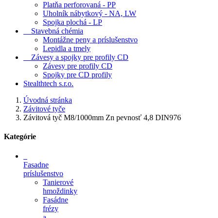
Platňa perforovaná - PP
Uholník nábytkový - NA, LW
Spojka plochá - LP
Stavebná chémia
Montážne peny a príslušenstvo
Lepidla a tmely
Závesy a spojky pre profily CD
Závesy pre profily CD
Spojky pre CD profily
Stealthtech s.r.o.
Úvodná stránka
Závitové tyče
Závitová tyč M8/1000mm Zn pevnosť 4,8 DIN976
Kategórie
Fasadne
príslušenstvo
Tanierové
hmoždinky
Fasádne
frézy
a