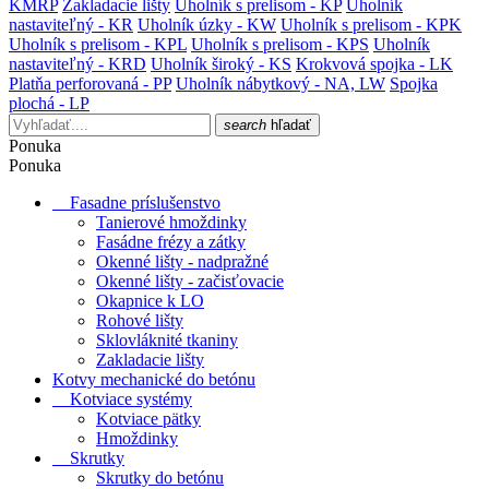
KMRP
Zakladacie lišty
Uholník s prelisom - KP
Uholník
nastaviteľný - KR
Uholník úzky - KW
Uholník s prelisom - KPK
Uholník s prelisom - KPL
Uholník s prelisom - KPS
Uholník
nastaviteľný - KRD
Uholník široký - KS
Krokvová spojka - LK
Platňa perforovaná - PP
Uholník nábytkový - NA, LW
Spojka
plochá - LP
search
hľadať
Ponuka
Ponuka
Fasadne príslušenstvo
Tanierové hmoždinky
Fasádne frézy a zátky
Okenné lišty - nadpražné
Okenné lišty - začisťovacie
Okapnice k LO
Rohové lišty
Sklovláknité tkaniny
Zakladacie lišty
Kotvy mechanické do betónu
Kotviace systémy
Kotviace pätky
Hmoždinky
Skrutky
Skrutky do betónu