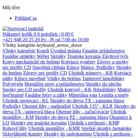
Môj účet
Prihlásiť sa
Nákupný košík
0
0 položiek / 0,00 €
+421 948 20 25 20
Po - Pi od 7:00 do 16:00
Všetky kategórie
keyboard_arrow_down
Všetky kategórie
Koreň
Úvodná stránka
Fasadne príslušenstvo
Fasádne omietky Weber
Skrutky
Tesárske kovania
Závitové tyče
Kotvy mechanické do betónu
Kotviace systémy
Závesy a spojky
pre profily CD
Stavebná chémia
Klince
Matice, Podložky
Skrutky
do betónu
Závesy pre profily CD
Uholník trámovy - KB
Kotviace
pätky
Klince stavebné
Vrtáky do betónu
Tanierové hmoždinky
Polystyrén
Montážne peny a príslušenstvo
Skrutky do plechu
Spojky pre CD profily
Uholník kotevný - KK
Hmoždinky
Matice
šesťhranné
Fasádne frézy a zátky
Minerálna vata
Lepidla a tmely
Uholník spojovací - KL
Skrutky do dreva TX - zapustna hlava
Podložky
Okenné lišty - nadpražné
Uholník 135° - KLR
Skrutky do
dreva TX - tanierová hlava
Okenné lišty - začisťovacie
Uholník
montážny - KM
Skrutky do dreva PZ - zapustna hlava
Okapnice k
LO
Skrutky pre tesárske kovania
Uholník s prelisom - KMP
Rohové lišty
Uholník montážny - KMR
Strešné skrutky farmárske
Sklovláknité tkaniny
Skrutky do sadrokartónu
Uholník s prelisom -