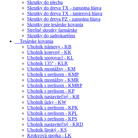
Skrutky do plechu
Skrutky do dreva TX - zapustna hlava
Skrutky do dreva TX - tanierová hlava
Skrutky do dreva PZ - zapustna hlava
Skrutky pre tesárske kovania
Strešné skrutky farmárske
Skrutky do sadrokartónu
Tesárske kovania
Uholník trámovy - KB
Uholník kotevný - KK
Uholník spojovací - KL
Uholník 135° - KLR
Uholník montážny - KM
Uholník s prelisom - KMP
Uholník montážny - KMR
Uholník s prelisom - KMRP
Uholník s prelisom - KP
Uholník nastaviteľný - KR
Uholník úzky - KW
Uholník s prelisom - KPK
Uholník s prelisom - KPL
Uholník s prelisom - KPS
Uholník nastaviteľný - KRD
Uholník široký - KS
Krokvová spojka - LK