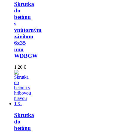
Skrutka
do
betónu
s
vnútorným
závitom
6x35
mm
WDBGW
1,20 €
Skrutka
do
betónu