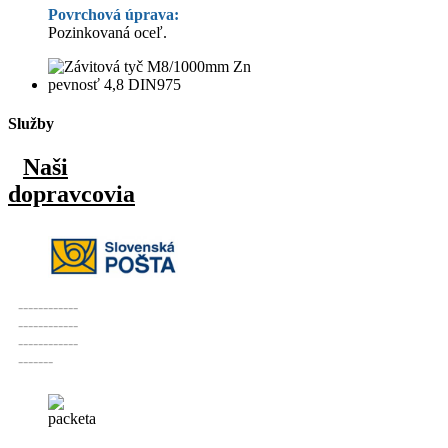
Povrchová úprava:
Pozinkovaná oceľ.
Služby
Naši
dopravcovia
------------
------------
------------
-------