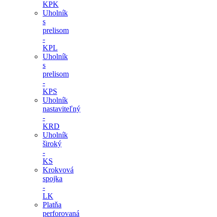
KPK
Uholník
s
prelisom
-
KPL
Uholník
s
prelisom
-
KPS
Uholník
nastaviteľný
-
KRD
Uholník
široký
-
KS
Krokvová
spojka
-
LK
Platňa
perforovaná