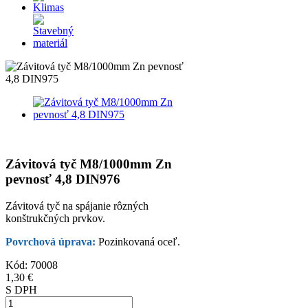
Závitová tyč M8/1000mm Zn
pevnosť 4,8 DIN976
Závitová tyč na spájanie rôzných
konštrukčných prvkov.
Povrchová úprava:
Pozinkovaná oceľ.
Kód:
70008
1,30 €
S DPH