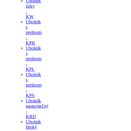
Uholník
úzky
-
KW
Uholník
s
prelisom
-
KPK
Uholník
s
prelisom
-
KPL
Uholník
s
prelisom
-
KPS
Uholník
nastaviteľný
-
KRD
Uholník
široký