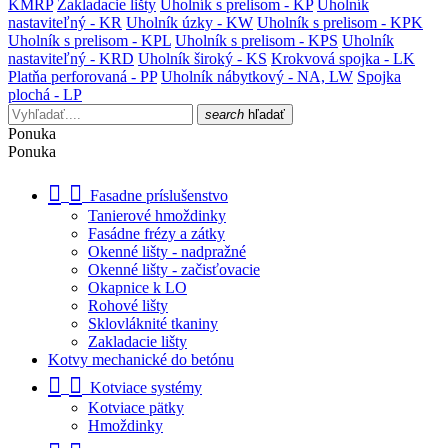
KMRP
Zakladacie lišty
Uholník s prelisom - KP
Uholník
nastaviteľný - KR
Uholník úzky - KW
Uholník s prelisom - KPK
Uholník s prelisom - KPL
Uholník s prelisom - KPS
Uholník
nastaviteľný - KRD
Uholník široký - KS
Krokvová spojka - LK
Platňa perforovaná - PP
Uholník nábytkový - NA, LW
Spojka
plochá - LP
search
hľadať
Ponuka
Ponuka
Fasadne príslušenstvo
Tanierové hmoždinky
Fasádne frézy a zátky
Okenné lišty - nadpražné
Okenné lišty - začisťovacie
Okapnice k LO
Rohové lišty
Sklovláknité tkaniny
Zakladacie lišty
Kotvy mechanické do betónu
Kotviace systémy
Kotviace pätky
Hmoždinky