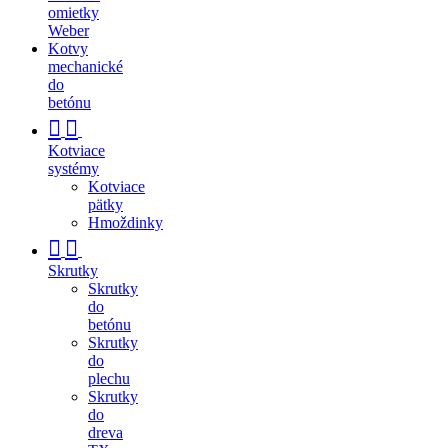
omietky
Weber
Kotvy
mechanické
do
betónu
Kotviace
systémy
Kotviace
pätky
Hmoždinky
Skrutky
Skrutky
do
betónu
Skrutky
do
plechu
Skrutky
do
dreva