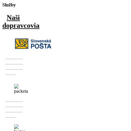
Služby
Naši
dopravcovia
------------
------------
------------
-------
------------
------------
------------
-------