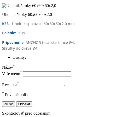
Uholník široký 60x60x60x2,0
KS3
- Úholník spojovací 60x60x60x2,0 mm
Balenie:
20
ks
Pripevnenie:
ANCHOR tesárske klince Ø4;
Skrutky do dreva Ø4.
Quality:
*
Názov
*
Vaše meno
*
Recenzia
*
Povinné polia
Zrušiť
Odoslať
Skontrolovať pred odoslaním