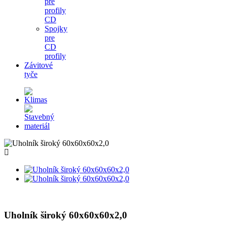
pre
profily
CD
Spojky
pre
CD
profily
Závitové
tyče
Uholník široký 60x60x60x2,0