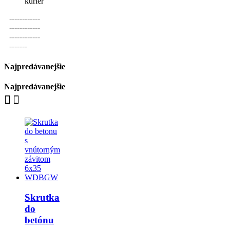
------------
------------
------------
-------
Najpredávanejšie
Najpredávanejšie
Skrutka
do
betónu