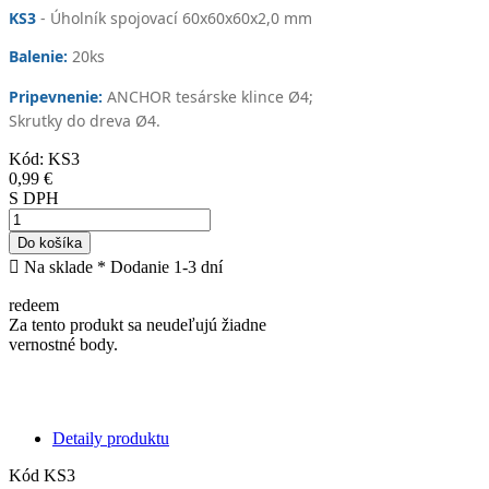
KS3
- Úholník spojovací 60x60x60x2,0 mm
Balenie:
20
ks
Pripevnenie:
ANCHOR tesárske klince Ø4;
Skrutky do dreva Ø4.
Kód:
KS3
0,99 €
S DPH
Do košíka

Na sklade
* Dodanie 1-3 dní
redeem
Za tento produkt sa neudeľujú žiadne
vernostné body.
Detaily produktu
Kód
KS3