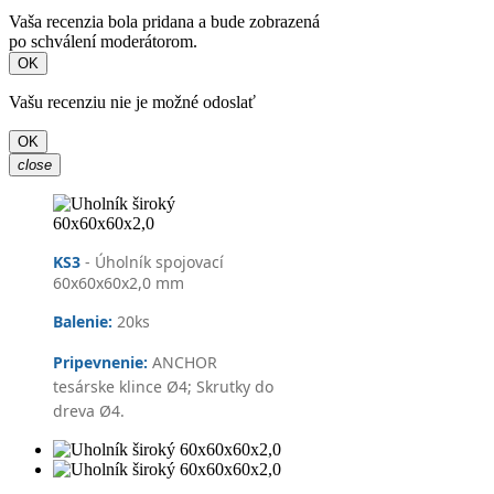
Vaša recenzia bola pridana a bude zobrazená
po schválení moderátorom.
OK
Vašu recenziu nie je možné odoslať
OK
close
KS3
- Úholník spojovací
60x60x60x2,0 mm
Balenie:
20
ks
Pripevnenie:
ANCHOR
tesárske klince Ø4; Skrutky do
dreva Ø4.