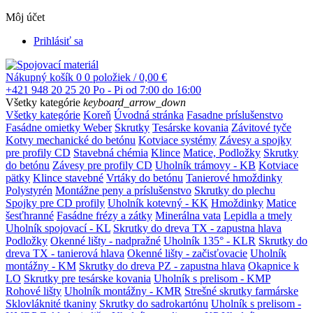
Môj účet
Prihlásiť sa
Nákupný košík
0
0 položiek / 0,00 €
+421 948 20 25 20
Po - Pi od 7:00 do 16:00
Všetky kategórie
keyboard_arrow_down
Všetky kategórie
Koreň
Úvodná stránka
Fasadne príslušenstvo
Fasádne omietky Weber
Skrutky
Tesárske kovania
Závitové tyče
Kotvy mechanické do betónu
Kotviace systémy
Závesy a spojky
pre profily CD
Stavebná chémia
Klince
Matice, Podložky
Skrutky
do betónu
Závesy pre profily CD
Uholník trámovy - KB
Kotviace
pätky
Klince stavebné
Vrtáky do betónu
Tanierové hmoždinky
Polystyrén
Montážne peny a príslušenstvo
Skrutky do plechu
Spojky pre CD profily
Uholník kotevný - KK
Hmoždinky
Matice
šesťhranné
Fasádne frézy a zátky
Minerálna vata
Lepidla a tmely
Uholník spojovací - KL
Skrutky do dreva TX - zapustna hlava
Podložky
Okenné lišty - nadpražné
Uholník 135° - KLR
Skrutky do
dreva TX - tanierová hlava
Okenné lišty - začisťovacie
Uholník
montážny - KM
Skrutky do dreva PZ - zapustna hlava
Okapnice k
LO
Skrutky pre tesárske kovania
Uholník s prelisom - KMP
Rohové lišty
Uholník montážny - KMR
Strešné skrutky farmárske
Sklovláknité tkaniny
Skrutky do sadrokartónu
Uholník s prelisom -