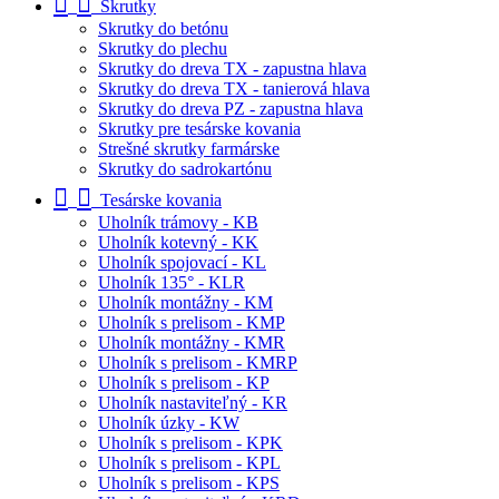
Skrutky
Skrutky do betónu
Skrutky do plechu
Skrutky do dreva TX - zapustna hlava
Skrutky do dreva TX - tanierová hlava
Skrutky do dreva PZ - zapustna hlava
Skrutky pre tesárske kovania
Strešné skrutky farmárske
Skrutky do sadrokartónu
Tesárske kovania
Uholník trámovy - KB
Uholník kotevný - KK
Uholník spojovací - KL
Uholník 135° - KLR
Uholník montážny - KM
Uholník s prelisom - KMP
Uholník montážny - KMR
Uholník s prelisom - KMRP
Uholník s prelisom - KP
Uholník nastaviteľný - KR
Uholník úzky - KW
Uholník s prelisom - KPK
Uholník s prelisom - KPL
Uholník s prelisom - KPS