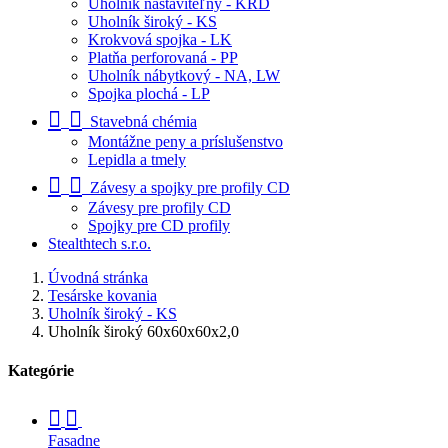
Uholník nastaviteľný - KRD
Uholník široký - KS
Krokvová spojka - LK
Platňa perforovaná - PP
Uholník nábytkový - NA, LW
Spojka plochá - LP
Stavebná chémia
Montážne peny a príslušenstvo
Lepidla a tmely
Závesy a spojky pre profily CD
Závesy pre profily CD
Spojky pre CD profily
Stealthtech s.r.o.
Úvodná stránka
Tesárske kovania
Uholník široký - KS
Uholník široký 60x60x60x2,0
Kategórie
Fasadne