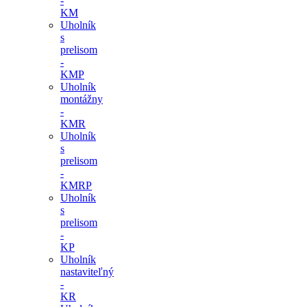
-
KM
Uholník
s
prelisom
-
KMP
Uholník
montážny
-
KMR
Uholník
s
prelisom
-
KMRP
Uholník
s
prelisom
-
KP
Uholník
nastaviteľný
-
KR