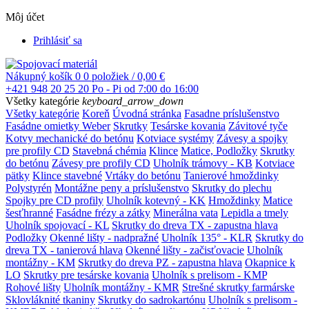
Môj účet
Prihlásiť sa
Nákupný košík
0
0 položiek / 0,00 €
+421 948 20 25 20
Po - Pi od 7:00 do 16:00
Všetky kategórie
keyboard_arrow_down
Všetky kategórie
Koreň
Úvodná stránka
Fasadne príslušenstvo
Fasádne omietky Weber
Skrutky
Tesárske kovania
Závitové tyče
Kotvy mechanické do betónu
Kotviace systémy
Závesy a spojky
pre profily CD
Stavebná chémia
Klince
Matice, Podložky
Skrutky
do betónu
Závesy pre profily CD
Uholník trámovy - KB
Kotviace
pätky
Klince stavebné
Vrtáky do betónu
Tanierové hmoždinky
Polystyrén
Montážne peny a príslušenstvo
Skrutky do plechu
Spojky pre CD profily
Uholník kotevný - KK
Hmoždinky
Matice
šesťhranné
Fasádne frézy a zátky
Minerálna vata
Lepidla a tmely
Uholník spojovací - KL
Skrutky do dreva TX - zapustna hlava
Podložky
Okenné lišty - nadpražné
Uholník 135° - KLR
Skrutky do
dreva TX - tanierová hlava
Okenné lišty - začisťovacie
Uholník
montážny - KM
Skrutky do dreva PZ - zapustna hlava
Okapnice k
LO
Skrutky pre tesárske kovania
Uholník s prelisom - KMP
Rohové lišty
Uholník montážny - KMR
Strešné skrutky farmárske
Sklovláknité tkaniny
Skrutky do sadrokartónu
Uholník s prelisom -