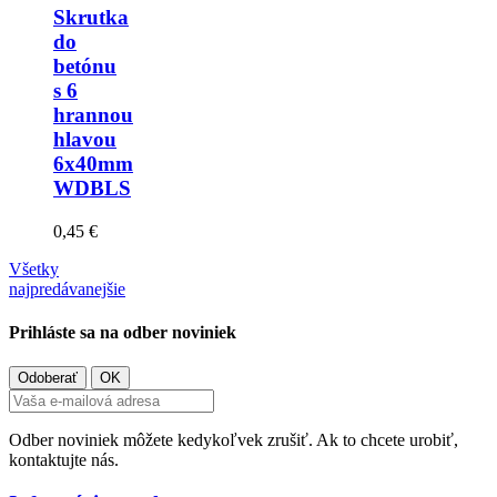
Skrutka
do
betónu
s 6
hrannou
hlavou
6x40mm
WDBLS
0,45 €
Všetky
najpredávanejšie
Prihláste sa na odber noviniek
Odber noviniek môžete kedykoľvek zrušiť. Ak to chcete urobiť,
kontaktujte nás.