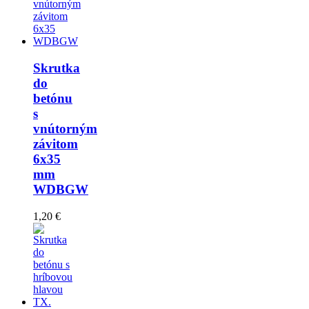
Skrutka
do
betónu
s
vnútorným
závitom
6x35
mm
WDBGW
1,20 €