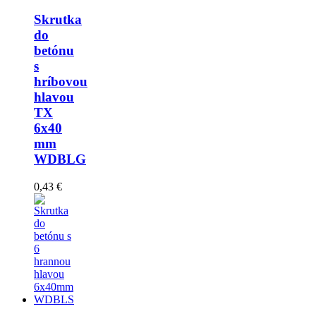
Skrutka
do
betónu
s
hríbovou
hlavou
TX
6x40
mm
WDBLG
0,43 €