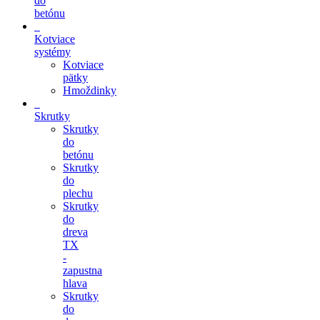
do
betónu
Kotviace
systémy
Kotviace
pätky
Hmoždinky
Skrutky
Skrutky
do
betónu
Skrutky
do
plechu
Skrutky
do
dreva
TX
-
zapustna
hlava
Skrutky
do