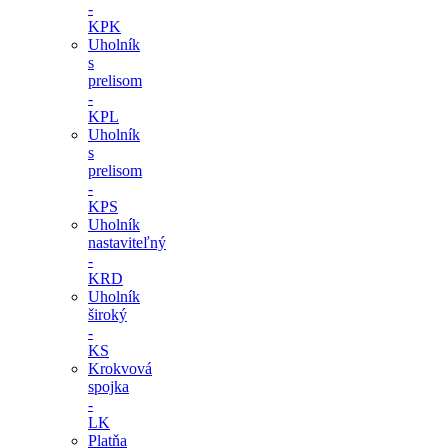
-
KPK
Uholník
s
prelisom
-
KPL
Uholník
s
prelisom
-
KPS
Uholník
nastaviteľný
-
KRD
Uholník
široký
-
KS
Krokvová
spojka
-
LK
Platňa