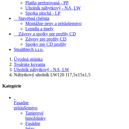
Platňa perforovaná - PP
Uholník nábytkový - NA, LW
Spojka plochá - LP
Stavebná chémia
Montážne peny a príslušenstvo
Lepidla a tmely
Závesy a spojky pre profily CD
Závesy pre profily CD
Spojky pre CD profily
Stealthtech s.r.o.
Úvodná stránka
Tesárske kovania
Uholník nábytkový - NA, LW
Nábytkový uholník LW120 117,5x15x1,5
Kategórie
Fasadne
príslušenstvo
Tanierové
hmoždinky
Fasádne
frézy