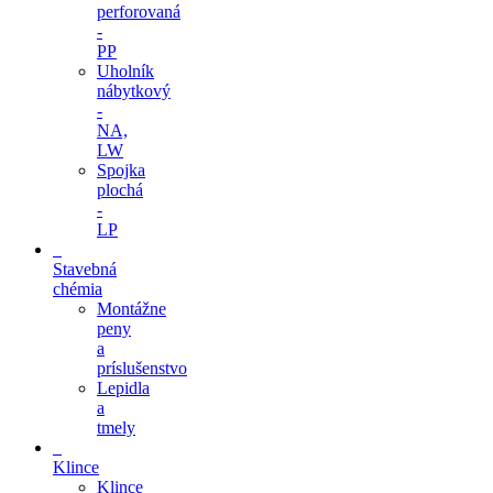
perforovaná
-
PP
Uholník
nábytkový
-
NA,
LW
Spojka
plochá
-
LP
Stavebná
chémia
Montážne
peny
a
príslušenstvo
Lepidla
a
tmely
Klince
Klince