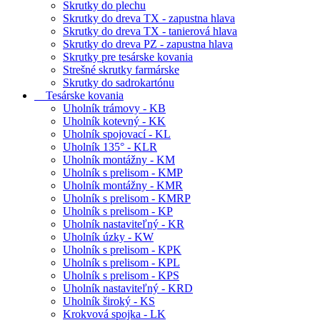
Skrutky do plechu
Skrutky do dreva TX - zapustna hlava
Skrutky do dreva TX - tanierová hlava
Skrutky do dreva PZ - zapustna hlava
Skrutky pre tesárske kovania
Strešné skrutky farmárske
Skrutky do sadrokartónu
Tesárske kovania
Uholník trámovy - KB
Uholník kotevný - KK
Uholník spojovací - KL
Uholník 135° - KLR
Uholník montážny - KM
Uholník s prelisom - KMP
Uholník montážny - KMR
Uholník s prelisom - KMRP
Uholník s prelisom - KP
Uholník nastaviteľný - KR
Uholník úzky - KW
Uholník s prelisom - KPK
Uholník s prelisom - KPL
Uholník s prelisom - KPS
Uholník nastaviteľný - KRD
Uholník široký - KS
Krokvová spojka - LK