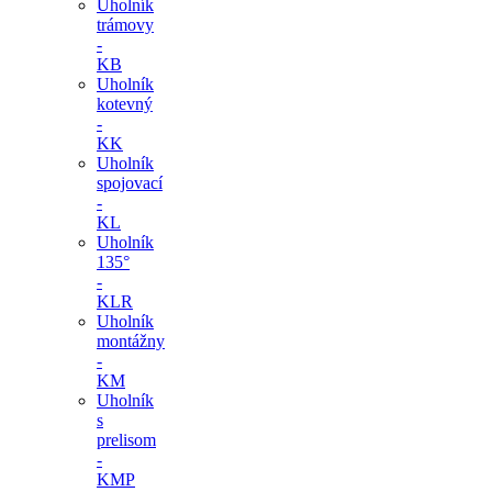
Uholník
trámovy
-
KB
Uholník
kotevný
-
KK
Uholník
spojovací
-
KL
Uholník
135°
-
KLR
Uholník
montážny
-
KM
Uholník
s
prelisom
-
KMP