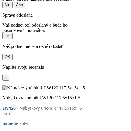
Nie
Áno
Správa odoslaná
Váš podnet bol odoslaný a bude ho
posudzovať moderátor.
OK
Váš podnet nie je možné odoslať
OK
Napíšte svoju recenziu
×
Nábytkový uholník LW120 117,5x15x1,5
LW120
- Nábytkový uholník 117,5x15x1,5
mm
Balenie:
50
ks