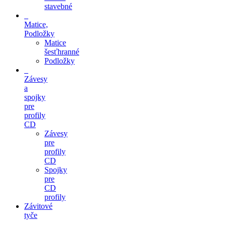
stavebné
Matice,
Podložky
Matice
šesťhranné
Podložky
Závesy
a
spojky
pre
profily
CD
Závesy
pre
profily
CD
Spojky
pre
CD
profily
Závitové
tyče