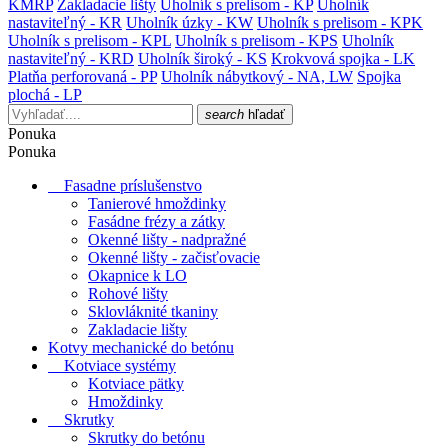
KMRP
Zakladacie lišty
Uholník s prelisom - KP
Uholník
nastaviteľný - KR
Uholník úzky - KW
Uholník s prelisom - KPK
Uholník s prelisom - KPL
Uholník s prelisom - KPS
Uholník
nastaviteľný - KRD
Uholník široký - KS
Krokvová spojka - LK
Platňa perforovaná - PP
Uholník nábytkový - NA, LW
Spojka
plochá - LP
search
hľadať
Ponuka
Ponuka
Fasadne príslušenstvo
Tanierové hmoždinky
Fasádne frézy a zátky
Okenné lišty - nadpražné
Okenné lišty - začisťovacie
Okapnice k LO
Rohové lišty
Sklovláknité tkaniny
Zakladacie lišty
Kotvy mechanické do betónu
Kotviace systémy
Kotviace pätky
Hmoždinky
Skrutky
Skrutky do betónu