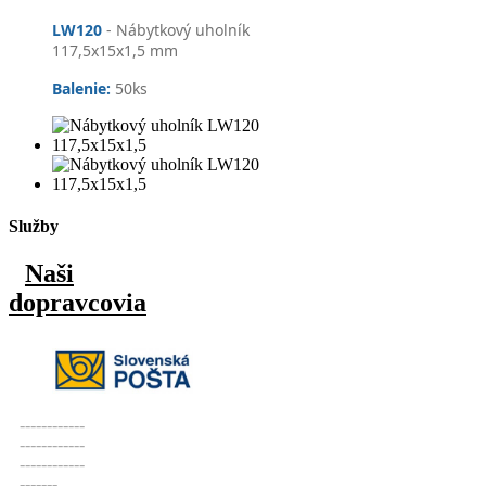
LW120
- Nábytkový uholník
117,5x15x1,5 mm
Balenie:
50
ks
Služby
Naši
dopravcovia
------------
------------
------------
-------