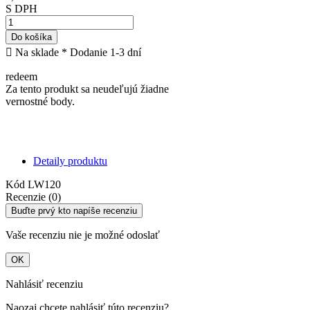
S DPH
Do košíka

Na sklade
* Dodanie 1-3 dní
redeem
Za tento produkt sa neudeľujú žiadne
vernostné body.
Detaily produktu
Kód
LW120
Recenzie (0)
Buďte prvý kto napíše recenziu
Vaše recenziu nie je možné odoslať
OK
Nahlásiť recenziu
Naozaj chcete nahlásiť túto recenziu?