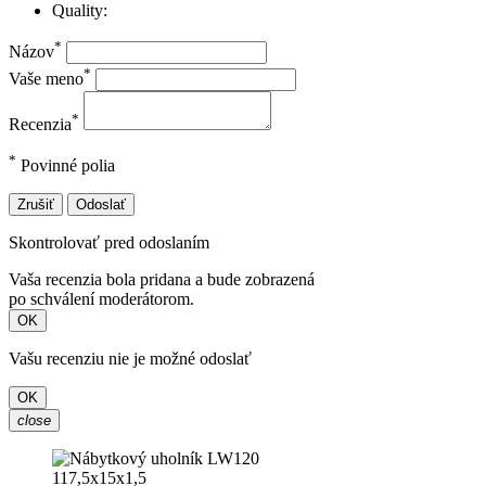
Quality:
*
Názov
*
Vaše meno
*
Recenzia
*
Povinné polia
Zrušiť
Odoslať
Skontrolovať pred odoslaním
Vaša recenzia bola pridana a bude zobrazená
po schválení moderátorom.
OK
Vašu recenziu nie je možné odoslať
OK
close