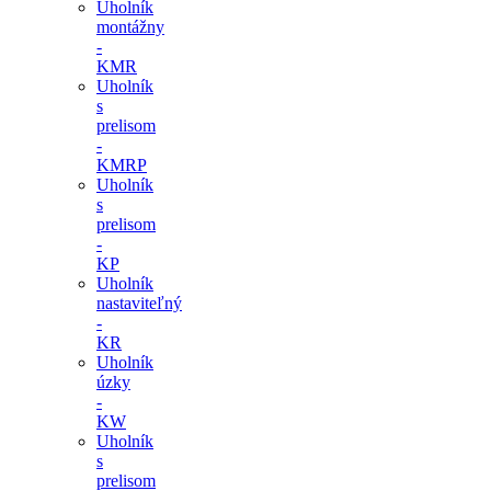
Uholník
montážny
-
KMR
Uholník
s
prelisom
-
KMRP
Uholník
s
prelisom
-
KP
Uholník
nastaviteľný
-
KR
Uholník
úzky
-
KW
Uholník
s
prelisom