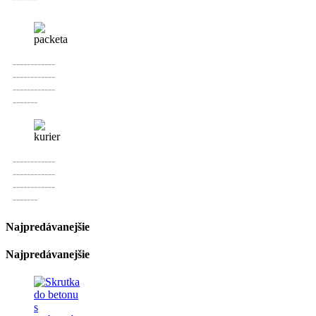
------------
------------
------------
-------
------------
------------
------------
-------
Najpredávanejšie
Najpredávanejšie