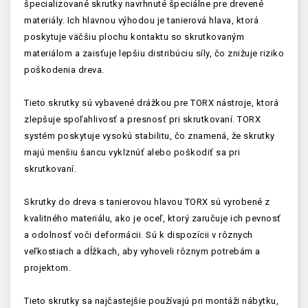
špecializované skrutky navrhnuté špeciálne pre drevené
materiály. Ich hlavnou výhodou je tanierová hlava, ktorá
poskytuje väčšiu plochu kontaktu so skrutkovaným
materiálom a zaisťuje lepšiu distribúciu síly, čo znižuje riziko
poškodenia dreva.
Tieto skrutky sú vybavené drážkou pre TORX nástroje, ktorá
zlepšuje spoľahlivosť a presnosť pri skrutkovaní. TORX
systém poskytuje vysokú stabilitu, čo znamená, že skrutky
majú menšiu šancu vyklznúť alebo poškodiť sa pri
skrutkovaní.
Skrutky do dreva s tanierovou hlavou TORX sú vyrobené z
kvalitného materiálu, ako je oceľ, ktorý zaručuje ich pevnosť
a odolnosť voči deformácii. Sú k dispozícii v rôznych
veľkostiach a dĺžkach, aby vyhoveli rôznym potrebám a
projektom.
Tieto skrutky sa najčastejšie používajú pri montáži nábytku,