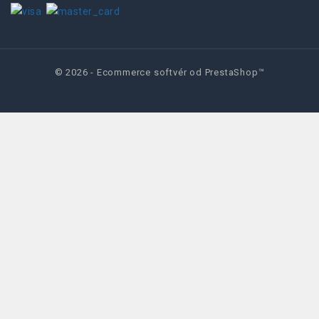
© 2026 - Ecommerce softvér od PrestaShop™