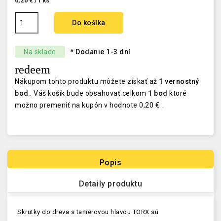
0,20 € /1 ks
Do košíka
Na sklade
* Dodanie 1-3 dní
redeem
Nákupom tohto produktu môžete získať až
1
vernostný
bod
. Váš košík bude obsahovať celkom
1
bod
ktoré
možno premeniť na kupón v hodnote
0,20 €
.
Popis
Detaily produktu
Skrutky do dreva s tanierovou hlavou TORX sú