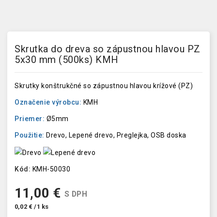
Skrutka do dreva so zápustnou hlavou PZ
5x30 mm (500ks) KMH
Skrutky konštrukčné so zápustnou hlavou krížové (PZ)
Označenie výrobcu:
KMH
Priemer:
Ø5mm
Použitie:
Drevo, Lepené drevo, Preglejka, OSB doska
Kód:
KMH-50030
11,00 €
S DPH
0,02 € /1 ks