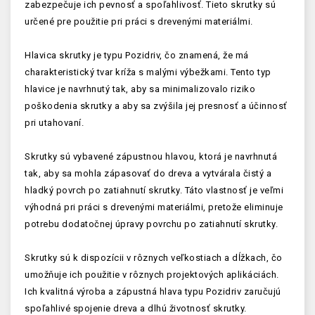
zabezpečuje ich pevnosť a spoľahlivosť. Tieto skrutky sú
určené pre použitie pri práci s drevenými materiálmi.
Hlavica skrutky je typu Pozidriv, čo znamená, že má
charakteristický tvar kríža s malými výbežkami. Tento typ
hlavice je navrhnutý tak, aby sa minimalizovalo riziko
poškodenia skrutky a aby sa zvýšila jej presnosť a účinnosť
pri utahovaní.
Skrutky sú vybavené zápustnou hlavou, ktorá je navrhnutá
tak, aby sa mohla zápasovať do dreva a vytvárala čistý a
hladký povrch po zatiahnutí skrutky. Táto vlastnosť je veľmi
výhodná pri práci s drevenými materiálmi, pretože eliminuje
potrebu dodatočnej úpravy povrchu po zatiahnutí skrutky.
Skrutky sú k dispozícii v rôznych veľkostiach a dĺžkach, čo
umožňuje ich použitie v rôznych projektových aplikáciách.
Ich kvalitná výroba a zápustná hlava typu Pozidriv zaručujú
spoľahlivé spojenie dreva a dlhú životnosť skrutky.