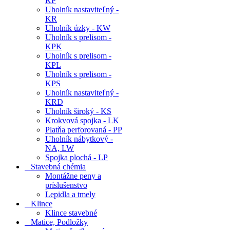
KP
Uholník nastaviteľný -
KR
Uholník úzky - KW
Uholník s prelisom -
KPK
Uholník s prelisom -
KPL
Uholník s prelisom -
KPS
Uholník nastaviteľný -
KRD
Uholník široký - KS
Krokvová spojka - LK
Platňa perforovaná - PP
Uholník nábytkový -
NA, LW
Spojka plochá - LP
Stavebná chémia
Montážne peny a
príslušenstvo
Lepidla a tmely
Klince
Klince stavebné
Matice, Podložky