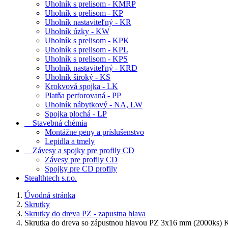
Uholník s prelisom - KMRP
Uholník s prelisom - KP
Uholník nastaviteľný - KR
Uholník úzky - KW
Uholník s prelisom - KPK
Uholník s prelisom - KPL
Uholník s prelisom - KPS
Uholník nastaviteľný - KRD
Uholník široký - KS
Krokvová spojka - LK
Platňa perforovaná - PP
Uholník nábytkový - NA, LW
Spojka plochá - LP
Stavebná chémia
Montážne peny a príslušenstvo
Lepidla a tmely
Závesy a spojky pre profily CD
Závesy pre profily CD
Spojky pre CD profily
Stealthtech s.r.o.
Úvodná stránka
Skrutky
Skrutky do dreva PZ - zapustna hlava
Skrutka do dreva so zápustnou hlavou PZ 3x16 mm (2000ks