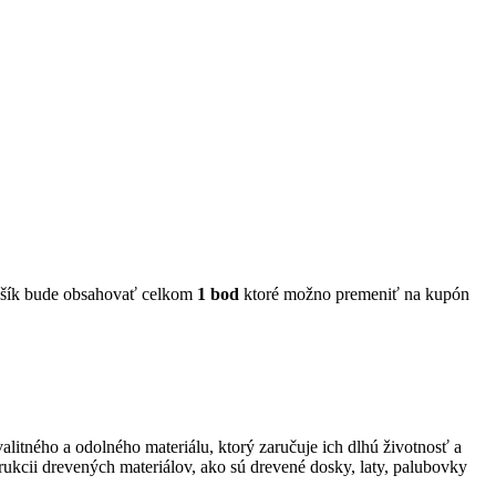
šík bude obsahovať celkom
1
bod
ktoré možno premeniť na kupón
litného a odolného materiálu, ktorý zaručuje ich dlhú životnosť a
trukcii drevených materiálov, ako sú drevené dosky, laty, palubovky