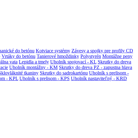
anické do betónu
Kotviace systémy
Závesy a spojky pre profily CD
é
Vrtáky do betónu
Tanierové hmoždinky
Polystyrén
Montážne peny
álna vata
Lepidla a tmely
Uholník spojovací - KL
Skrutky do dreva
vacie
Uholník montážny - KM
Skrutky do dreva PZ - zapustna hlava
Sklovláknité tkaniny
Skrutky do sadrokartónu
Uholník s prelisom -
som - KPL
Uholník s prelisom - KPS
Uholník nastaviteľný - KRD