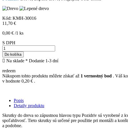
Kód:
KMH-30016
11,70 €
0,00 € /1 ks
S DPH
Do košíka

Na sklade
* Dodanie 1-3 dní
redeem
Nákupom tohto produktu môžete získať až
1
vernostný bod
. Váš ko
v hodnote
0,20 €
.
Popis
Detaily produktu
Skrutky do dreva so zápustnou hlavou typu Pozidriv sú vyrobené z kva
spoľahlivosť. Tieto skrutky sú určené pre použitie pri montáži a konš
a podobne.