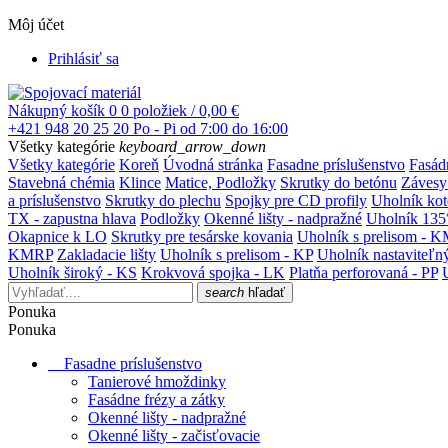
Môj účet
Prihlásiť sa
Nákupný košík
0
0 položiek / 0,00 €
+421 948 20 25 20
Po - Pi od 7:00 do 16:00
Všetky kategórie
keyboard_arrow_down
Všetky kategórie
Koreň
Úvodná stránka
Fasadne príslušenstvo
Fasád
Stavebná chémia
Klince
Matice, Podložky
Skrutky do betónu
Závesy
a príslušenstvo
Skrutky do plechu
Spojky pre CD profily
Uholník ko
TX - zapustna hlava
Podložky
Okenné lišty - nadpražné
Uholník 135
Okapnice k LO
Skrutky pre tesárske kovania
Uholník s prelisom - 
KMRP
Zakladacie lišty
Uholník s prelisom - KP
Uholník nastaviteľn
Uholník široký - KS
Krokvová spojka - LK
Platňa perforovaná - PP
search
hľadať
Ponuka
Ponuka
Fasadne príslušenstvo
Tanierové hmoždinky
Fasádne frézy a zátky
Okenné lišty - nadpražné
Okenné lišty - začisťovacie