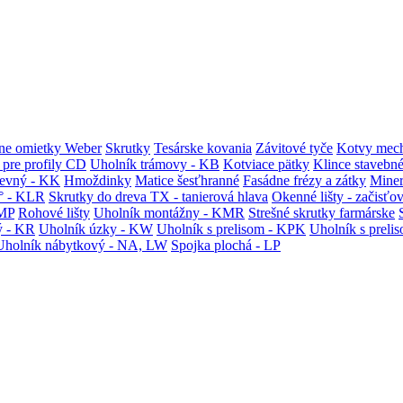
ne omietky Weber
Skrutky
Tesárske kovania
Závitové tyče
Kotvy mech
 pre profily CD
Uholník trámovy - KB
Kotviace pätky
Klince stavebn
tevný - KK
Hmoždinky
Matice šesťhranné
Fasádne frézy a zátky
Miner
° - KLR
Skrutky do dreva TX - tanierová hlava
Okenné lišty - začisťo
KMP
Rohové lišty
Uholník montážny - KMR
Strešné skrutky farmárske
ý - KR
Uholník úzky - KW
Uholník s prelisom - KPK
Uholník s preli
Uholník nábytkový - NA, LW
Spojka plochá - LP