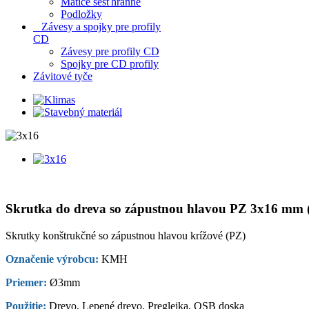
Matice šesťhranné
Podložky
Závesy a spojky pre profily
CD
Závesy pre profily CD
Spojky pre CD profily
Závitové tyče
Skrutka do dreva so zápustnou hlavou PZ 3x16 mm
Skrutky konštrukčné so zápustnou hlavou krížové (PZ)
Označenie výrobcu:
KMH
Priemer:
Ø3mm
Použitie:
Drevo, Lepené drevo, Preglejka, OSB doska