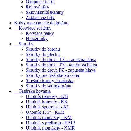
Okapnice k LO
Rohové lišty
Sklovláknité tkaniny
Zakladacie lišty
Kotvy mechanické do betónu
Kotviace systémy
Kotviace pätky
Hmoždinky
Skrutky
Skrutky do betónu
Skrutky do plechu
Skrutky do dreva TX - zapustna hlava
Skrutky do dreva TX - tanierová hlava
Skrutky do dreva PZ - zapustna hlava
Skrutky pre tesárske kovania
Strešné skrutky farmárske
Skrutky do sadrokartónu
Tesárske kovania
Uholník trámovy - KB
Uholník kotevný - KK
Uholník spojovací - KL
Uholník 135° - KLR
Uholník montážny - KM
Uholník s prelisom - KMP
Uholník montážny - KMR