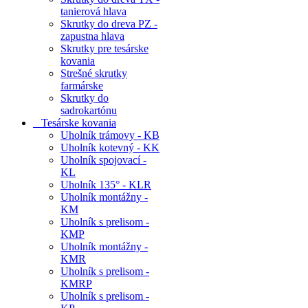
tanierová hlava
Skrutky do dreva PZ -
zapustna hlava
Skrutky pre tesárske
kovania
Strešné skrutky
farmárske
Skrutky do
sadrokartónu
Tesárske kovania
Uholník trámovy - KB
Uholník kotevný - KK
Uholník spojovací -
KL
Uholník 135° - KLR
Uholník montážny -
KM
Uholník s prelisom -
KMP
Uholník montážny -
KMR
Uholník s prelisom -
KMRP
Uholník s prelisom -