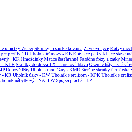
ne omietky Weber
Skrutky
Tesárske kovania
Závitové tyče
Kotvy mech
 pre profily CD
Uholník trámovy - KB
Kotviace pätky
Klince stavebn
tevný - KK
Hmoždinky
Matice šesťhranné
Fasádne frézy a zátky
Miner
° - KLR
Skrutky do dreva TX - tanierová hlava
Okenné lišty - začisťo
KMP
Rohové lišty
Uholník montážny - KMR
Strešné skrutky farmárske
ý - KR
Uholník úzky - KW
Uholník s prelisom - KPK
Uholník s preli
Uholník nábytkový - NA, LW
Spojka plochá - LP