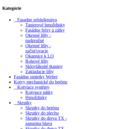
Kategórie
Fasadne príslušenstvo
Tanierové hmoždinky
Fasádne frézy a zátky
Okenné lišty -
nadpražné
Okenné lišty -
začisťovacie
Okapnice k LO
Rohové lišty
Sklovláknité tkaniny
Zakladacie lišty
Fasádne omietky Weber
Kotvy mechanické do betónu
Kotviace systémy
Kotviace pätky
Hmoždinky
Skrutky
Skrutky do betónu
Skrutky do plechu
Skrutky do dreva TX -
zapustna hlava
Skrutky do dreva TX -