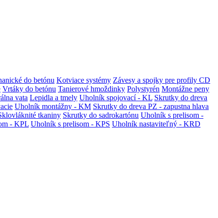
anické do betónu
Kotviace systémy
Závesy a spojky pre profily CD
é
Vrtáky do betónu
Tanierové hmoždinky
Polystyrén
Montážne peny
álna vata
Lepidla a tmely
Uholník spojovací - KL
Skrutky do dreva
vacie
Uholník montážny - KM
Skrutky do dreva PZ - zapustna hlava
Sklovláknité tkaniny
Skrutky do sadrokartónu
Uholník s prelisom -
som - KPL
Uholník s prelisom - KPS
Uholník nastaviteľný - KRD