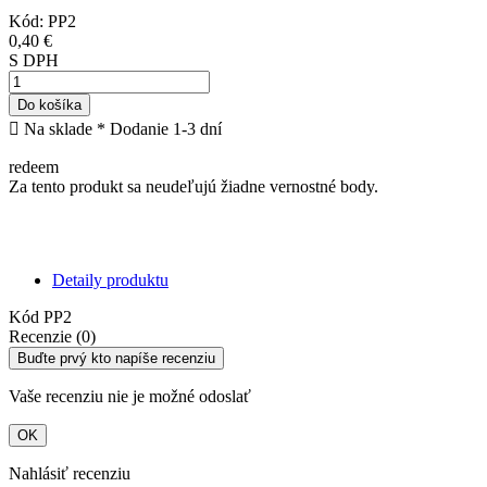
Kód:
PP2
0,40 €
S DPH
Do košíka

Na sklade
* Dodanie 1-3 dní
redeem
Za tento produkt sa neudeľujú žiadne vernostné body.
Detaily produktu
Kód
PP2
Recenzie (0)
Buďte prvý kto napíše recenziu
Vaše recenziu nie je možné odoslať
OK
Nahlásiť recenziu