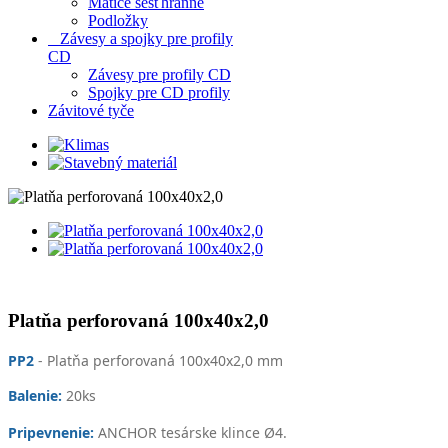
Matice šesťhranné
Podložky
Závesy a spojky pre profily
CD
Závesy pre profily CD
Spojky pre CD profily
Závitové tyče
Platňa perforovaná 100x40x2,0
PP2
- Platňa perforovaná 100x40x2,0 mm
Balenie:
20
ks
Pripevnenie:
ANCHOR tesárske klince Ø4.