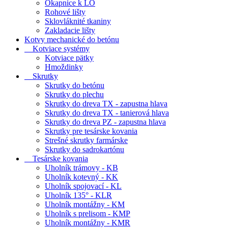
Okapnice k LO
Rohové lišty
Sklovláknité tkaniny
Zakladacie lišty
Kotvy mechanické do betónu
Kotviace systémy
Kotviace pätky
Hmoždinky
Skrutky
Skrutky do betónu
Skrutky do plechu
Skrutky do dreva TX - zapustna hlava
Skrutky do dreva TX - tanierová hlava
Skrutky do dreva PZ - zapustna hlava
Skrutky pre tesárske kovania
Strešné skrutky farmárske
Skrutky do sadrokartónu
Tesárske kovania
Uholník trámovy - KB
Uholník kotevný - KK
Uholník spojovací - KL
Uholník 135° - KLR
Uholník montážny - KM
Uholník s prelisom - KMP
Uholník montážny - KMR