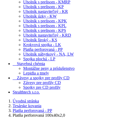
Uholník s prelisom - KMRP
Uholník s prelisom - KP
Uholník nastaviteľný - KR
Uholník úzky - KW
Uholník s prelisom - KPK
Uholník s prelisom - KPL
Uholník s prelisom - KPS
Uholník nastaviteľný - KRD
Uholník široký - KS
Krokvová spojka - LK
Platňa perforovaná - PP
Uholník nábytkový - NA, LW
Spojka plochá - LP
Stavebná chémia
Montážne peny a príslušenstvo
Lepidla a tmely
Závesy a spojky pre profily CD
Závesy pre profily CD
Spojky pre CD profily
Stealthtech s.r.o.
Úvodná stránka
Tesárske kovania
Platňa perforovaná - PP
Platňa perforovaná 100x40x2,0