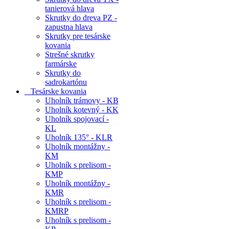
tanierová hlava
Skrutky do dreva PZ -
zapustna hlava
Skrutky pre tesárske
kovania
Strešné skrutky
farmárske
Skrutky do
sadrokartónu
Tesárske kovania
Uholník trámovy - KB
Uholník kotevný - KK
Uholník spojovací -
KL
Uholník 135° - KLR
Uholník montážny -
KM
Uholník s prelisom -
KMP
Uholník montážny -
KMR
Uholník s prelisom -
KMRP
Uholník s prelisom -