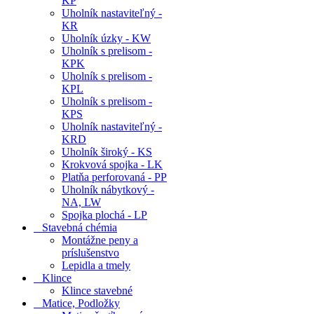
KP
Uholník nastaviteľný -
KR
Uholník úzky - KW
Uholník s prelisom -
KPK
Uholník s prelisom -
KPL
Uholník s prelisom -
KPS
Uholník nastaviteľný -
KRD
Uholník široký - KS
Krokvová spojka - LK
Platňa perforovaná - PP
Uholník nábytkový -
NA, LW
Spojka plochá - LP
Stavebná chémia
Montážne peny a
príslušenstvo
Lepidla a tmely
Klince
Klince stavebné
Matice, Podložky