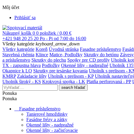
Môj účet
Prihlásiť sa
Nákupný košík
0
0 položiek / 0,00 €
+421 948 20 25 20
Po - Pi od 7:00 do 16:00
Všetky kategórie
keyboard_arrow_down
Všetky kategórie
Koreň
Úvodná stránka
Fasadne príslušenstvo
Fasád
Stavebná chémia
Klince
Matice, Podložky
Skrutky do betónu
Závesy
a príslušenstvo
Skrutky do plechu
Spojky pre CD profily
Uholník ko
TX - zapustna hlava
Podložky
Okenné lišty - nadpražné
Uholník 135
Okapnice k LO
Skrutky pre tesárske kovania
Uholník s prelisom - 
KMRP
Zakladacie lišty
Uholník s prelisom - KP
Uholník nastaviteľn
Uholník široký - KS
Krokvová spojka - LK
Platňa perforovaná - PP
search
hľadať
Ponuka
Ponuka
Fasadne príslušenstvo
Tanierové hmoždinky
Fasádne frézy a zátky
Okenné lišty - nadpražné
Okenné lišty - začisťovacie