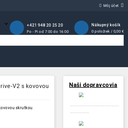
Môj účet
keyboard_arrow_down
Nákupný košík
+421 948 20 25 20
0 položiek / 0,00 €
Po - Pi od 7:00 do 16:00
Naši dopravcovia
rive-V2 s kovovou
-------------------------------
ovovou skrutkou.
------------