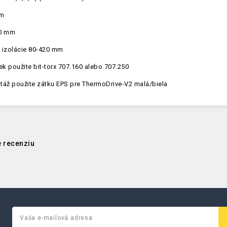
mm
60 mm
j izolácie 80-420 mm
iek použite bit-torx 707.160 alebo 707.250
táž použite zátku EPS pre ThermoDrive-V2 malá/biela
e recenziu