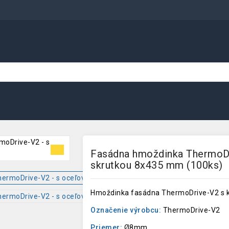
Fasádna hmoždinka ThermoD
skrutkou 8x435 mm (100ks)
Hmoždinka fasádna ThermoDrive-V2 s k
Označenie výrobcu:
ThermoDrive-V2
Priemer:
Ø8mm