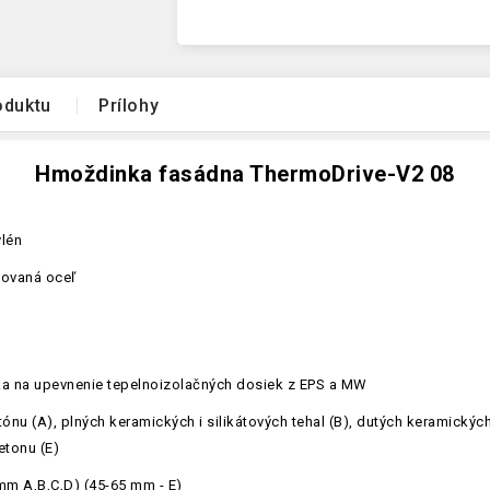
oduktu
Prílohy
Hmoždinka fasádna ThermoDrive-V2 08
ylén
nkovaná oceľ
ka na upevnenie tepelnoizolačných dosiek z EPS a MW
ónu (A), plných keramických i silikátových tehal (B), dutých keramickýc
etonu (E)
mm A,B,C,D) (45-65 mm - E)