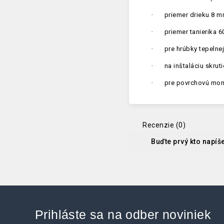
·
priemer drieku 8 
·
priemer tanierika 
·
pre hrúbky tepelne
·
na inštaláciu skrut
·
pre povrchovú mon
Recenzie (0)
Buďte prvý kto napíš
Prihláste sa na odber noviniek