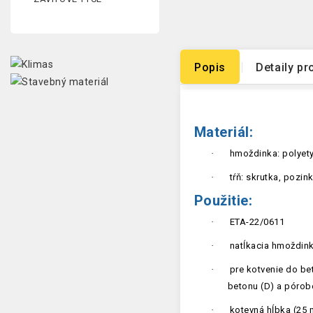
Popis
Detaily pr
Materiál:
·
hmoždinka: polyet
·
tŕň: skrutka, pozi
Použitie:
·
ETA-22/0611
·
natĺkacia hmoždin
·
pre kotvenie do bet
betonu (D) a pórob
·
kotevná hĺbka (25 