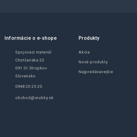
Informácie o e-shope
Produkty
Spojovací materiál
Akcia
Chotčanska 23
Nové produkty
091 01 Stropkov
Najpredávanejšie
Slovensko
0948 20 25 20
obchod@srubky.sk