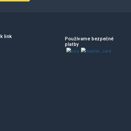
k link
Používame bezpečné
platby