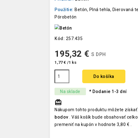
Použitie:
Betón, Plná tehla, Dierovaná t
Pórobetón
Kód:
257.435
195,32 €
S DPH
1,77 € /1 ks
Do košíka
Na sklade
* Dodanie 1-3 dní
redeem
Nákupom tohto produktu môžete získať
bodov
. Váš košík bude obsahovať cel
premeniť na kupón v hodnote
3,80 €
.