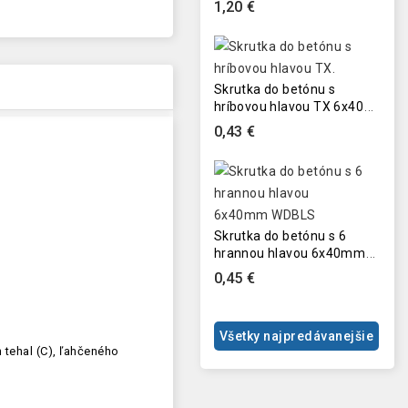
1,20 €
Skrutka do betónu s
hríbovou hlavou TX 6x40
mm WDBLG
0,43 €
Skrutka do betónu s 6
hrannou hlavou 6x40mm
WDBLS
0,45 €
Všetky najpredávanejšie
h tehal (C), ľahčeného