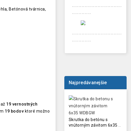
-------------------------------
ehla, Betónová tvárnica,
------------
-------------------------------
------------
Najpredávanejšie
 až
19
vernostných
kom
19
bodov
ktoré možno
Skrutka do betónu s
vnútorným závitom 6x35
mm WDBGW