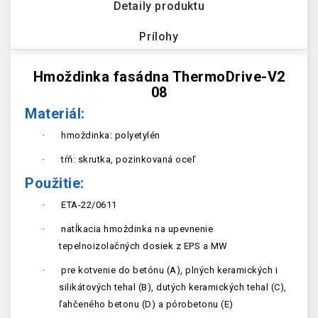
Detaily produktu
Prílohy
Hmoždinka fasádna ThermoDrive-V2
08
Materiál:
·
hmoždinka: polyetylén
·
tŕň: skrutka, pozinkovaná oceľ
Použitie:
·
ETA-22/0611
·
natĺkacia hmoždinka na upevnenie
tepelnoizolačných dosiek z EPS a MW
·
pre kotvenie do betónu (A), plných keramických i
silikátových tehal (B), dutých keramických tehal (C),
ľahčeného betonu (D) a pórobetonu (E)