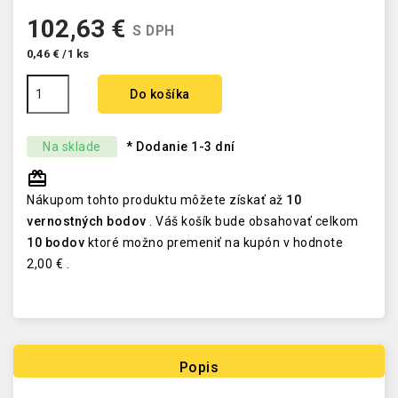
102,63 €
S DPH
0,46 € /1 ks
Do košíka
Na sklade
* Dodanie 1-3 dní
redeem
Nákupom tohto produktu môžete získať až
10
vernostných bodov
. Váš košík bude obsahovať celkom
10
bodov
ktoré možno premeniť na kupón v hodnote
2,00 €
.
Popis