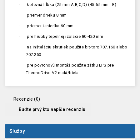
·
kotevná hĺbka (25 mm A,B,C,D) (45-65 mm - E)
·
priemer drieku 8 mm
·
priemer tanierika 60 mm
·
pre hrúbky tepelnej izolácie 80-420 mm
·
na inštaláciu skrutiek použite bit-torx 707.160 alebo
707.250
·
pre povrchovú montáž použite zátku EPS pre
ThermoDrive-V2 malá/biela
Recenzie (0)
Buďte prvý kto napíše recenziu
Služby