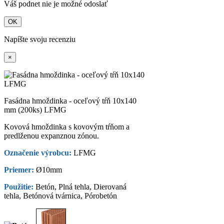
Váš podnet nie je možné odoslať
OK
Napíšte svoju recenziu
×
Fasádna hmoždinka - oceľový tŕň 10x140
mm (200ks) LFMG
Kovová hmoždinka s kovovým tŕňom a
predlženou expanznou zónou.
Označenie výrobcu:
LFMG
Priemer:
Ø10mm
Použitie:
Betón, Plná tehla, Dierovaná
tehla, Betónová tvárnica, Pórobetón