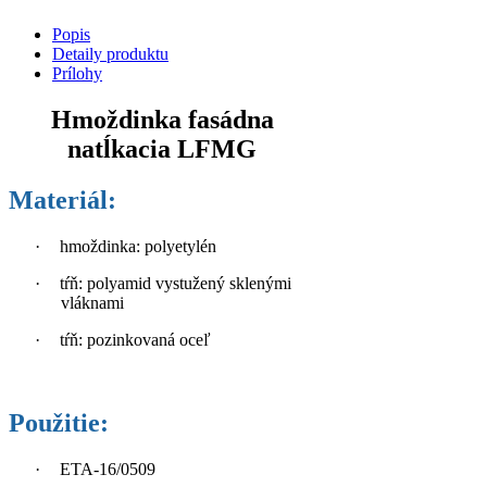
Popis
Detaily produktu
Prílohy
Hmoždinka fasádna
natĺkacia LFMG
Materiál:
·
hmoždinka: polyetylén
·
tŕň: polyamid vystužený sklenými
vláknami
·
tŕň: pozinkovaná oceľ
Použitie:
·
ETA-16/0509