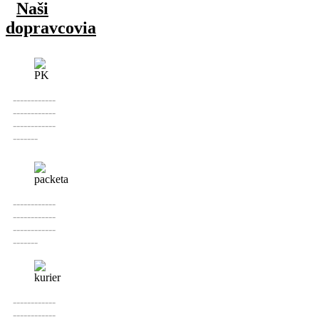
Služby
Naši
dopravcovia
------------
------------
------------
-------
------------
------------
------------
-------