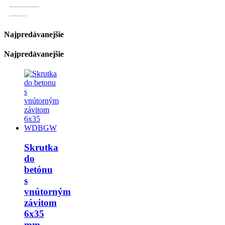
------------
------------
------------
-------
Najpredávanejšie
Najpredávanejšie
Skrutka
do
betónu
s
vnútorným
závitom