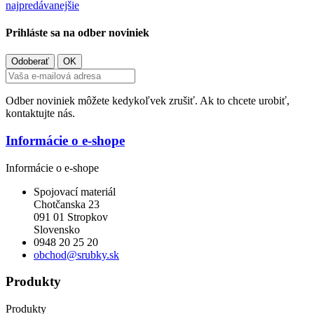
Všetky
najpredávanejšie
Prihláste sa na odber noviniek
Odber noviniek môžete kedykoľvek zrušiť. Ak to chcete urobiť,
kontaktujte nás.
Informácie o e-shope
Informácie o e-shope
Spojovací materiál
Chotčanska 23
091 01 Stropkov
Slovensko
0948 20 25 20
obchod@srubky.sk
Produkty