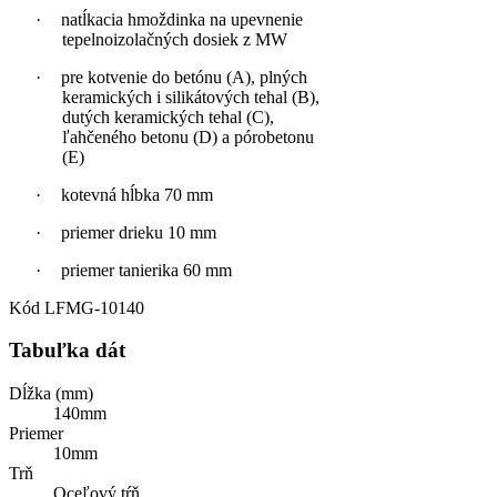
·
natĺkacia hmoždinka na upevnenie
tepelnoizolačných dosiek z MW
·
pre kotvenie do betónu (A), plných
keramických i silikátových tehal (B),
dutých keramických tehal (C),
ľahčeného betonu (D) a pórobetonu
(E)
·
kotevná hĺbka 70 mm
·
priemer drieku 10 mm
·
priemer tanierika 60 mm
Kód
LFMG-10140
Tabuľka dát
Dĺžka (mm)
140mm
Priemer
10mm
Trň
Oceľový tŕň