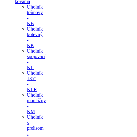
kovania
Uholník
trámovy
-
KB
Uholník
kotevný
-
KK
Uholník
spojovací
-
KL
Uholník
135°
-
KLR
Uholník
montážny
-
KM
Uholník
s
prelisom
-