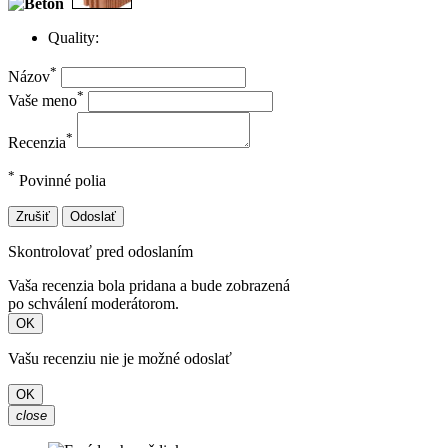
Quality:
* Please choose a rating for your
review.
*
Názov
*
Vaše meno
*
Recenzia
*
Povinné polia
Zrušiť
Odoslať
Skontrolovať pred odoslaním
Vaša recenzia bola pridana a bude zobrazená
po schválení moderátorom.
OK
Vašu recenziu nie je možné odoslať
OK