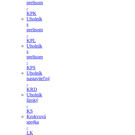
prelisom
-
KPK
Uholník
s
prelisom
-
KPL
Uholník
s
prelisom
-
KPS
Uholník
nastaviteľný
-
KRD
Uholník
široký
-
KS
Krokvová
spojka
-
LK