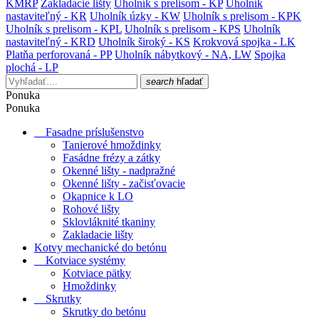
KMRP
Zakladacie lišty
Uholník s prelisom - KP
Uholník
nastaviteľný - KR
Uholník úzky - KW
Uholník s prelisom - KPK
Uholník s prelisom - KPL
Uholník s prelisom - KPS
Uholník
nastaviteľný - KRD
Uholník široký - KS
Krokvová spojka - LK
Platňa perforovaná - PP
Uholník nábytkový - NA, LW
Spojka
plochá - LP
search
hľadať
Ponuka
Ponuka
Fasadne príslušenstvo
Tanierové hmoždinky
Fasádne frézy a zátky
Okenné lišty - nadpražné
Okenné lišty - začisťovacie
Okapnice k LO
Rohové lišty
Sklovláknité tkaniny
Zakladacie lišty
Kotvy mechanické do betónu
Kotviace systémy
Kotviace pätky
Hmoždinky
Skrutky
Skrutky do betónu