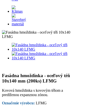
Fasádna hmoždinka - oceľový tŕň
10x140 mm (200ks) LFMG
Kovová hmoždinka s kovovým tŕňom a
predlženou expanznou zónou.
Označenie výrobcu:
LFMG