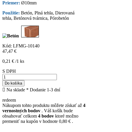
Priemer:
Ø10mm
Použitie:
Betón, Plná tehla, Dierovaná
tehla, Betónová tvárnica, Pórobetón
Kód:
LFMG-10140
47,47 €
0,21 € /1 ks
S DPH
Do košíka

Na sklade
* Dodanie 1-3 dní
redeem
Nákupom tohto produktu môžete získať až
4
vernostných bodov
. Váš košík bude
obsahovať celkom
4
bodov
ktoré možno
premeniť na kupón v hodnote
0,80 €
.