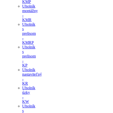
KMP
Uholník
montážny
-
KMR
Uholník
s
prelisom
-
KMRP
Uholník
s
prelisom
-
KP
Uholník
nastaviteľný
-
KR
Uholník
úzky
-
KW
Uholník
s