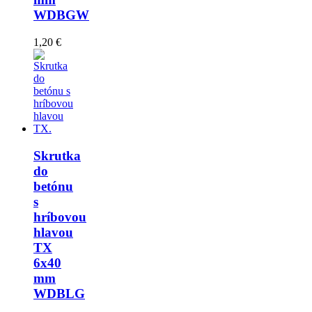
6x35
mm
WDBGW
1,20 €
Skrutka
do
betónu
s
hríbovou
hlavou
TX
6x40
mm