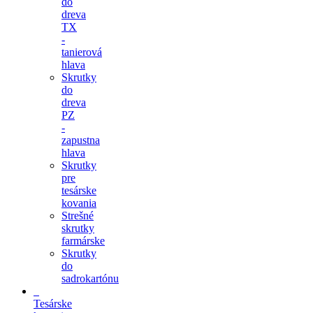
do
dreva
TX
-
tanierová
hlava
Skrutky
do
dreva
PZ
-
zapustna
hlava
Skrutky
pre
tesárske
kovania
Strešné
skrutky
farmárske
Skrutky
do
sadrokartónu
Tesárske