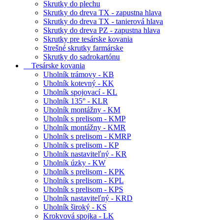
Skrutky do plechu
Skrutky do dreva TX - zapustna hlava
Skrutky do dreva TX - tanierová hlava
Skrutky do dreva PZ - zapustna hlava
Skrutky pre tesárske kovania
Strešné skrutky farmárske
Skrutky do sadrokartónu
Tesárske kovania
Uholník trámovy - KB
Uholník kotevný - KK
Uholník spojovací - KL
Uholník 135° - KLR
Uholník montážny - KM
Uholník s prelisom - KMP
Uholník montážny - KMR
Uholník s prelisom - KMRP
Uholník s prelisom - KP
Uholník nastaviteľný - KR
Uholník úzky - KW
Uholník s prelisom - KPK
Uholník s prelisom - KPL
Uholník s prelisom - KPS
Uholník nastaviteľný - KRD
Uholník široký - KS
Krokvová spojka - LK