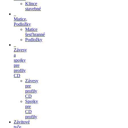
Klince
stavebné
Matice,
Podložky
Matice
šesťhranné
Podložky
Závesy
a
spojky
pre
profily
CD
Závesy
pre
profily
CD
Spojky
pre
CD
profily
Závitové
tyče