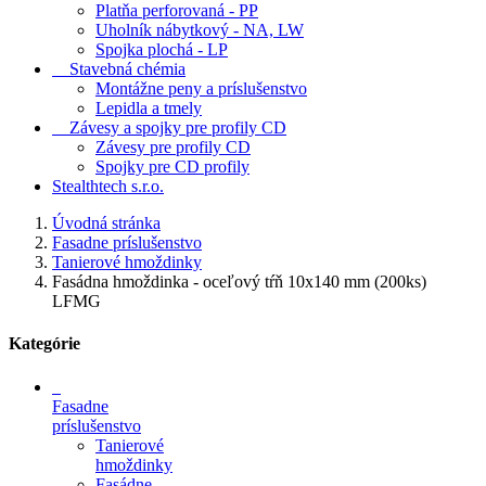
Platňa perforovaná - PP
Uholník nábytkový - NA, LW
Spojka plochá - LP
Stavebná chémia
Montážne peny a príslušenstvo
Lepidla a tmely
Závesy a spojky pre profily CD
Závesy pre profily CD
Spojky pre CD profily
Stealthtech s.r.o.
Úvodná stránka
Fasadne príslušenstvo
Tanierové hmoždinky
Fasádna hmoždinka - oceľový tŕň 10x140 mm (200ks)
LFMG
Kategórie
Fasadne
príslušenstvo
Tanierové
hmoždinky
Fasádne