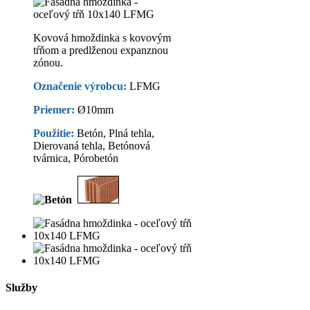
close
Kovová hmoždinka s kovovým
tŕňom a predlženou expanznou
zónou.
Označenie výrobcu:
LFMG
Priemer:
Ø10mm
Použitie:
Betón, Plná tehla,
Dierovaná tehla, Betónová
tvárnica, Pórobetón