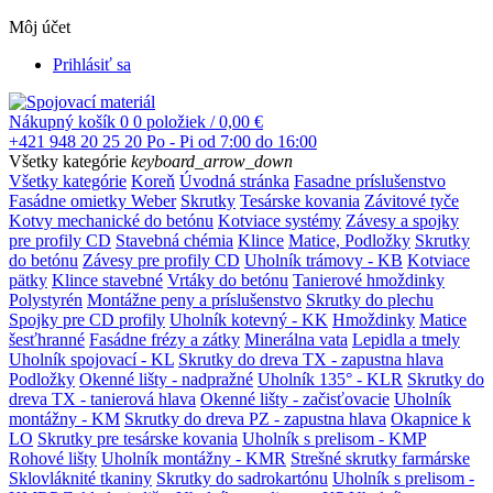
Môj účet
Prihlásiť sa
Nákupný košík
0
0 položiek / 0,00 €
+421 948 20 25 20
Po - Pi od 7:00 do 16:00
Všetky kategórie
keyboard_arrow_down
Všetky kategórie
Koreň
Úvodná stránka
Fasadne príslušenstvo
Fasádne omietky Weber
Skrutky
Tesárske kovania
Závitové tyče
Kotvy mechanické do betónu
Kotviace systémy
Závesy a spojky
pre profily CD
Stavebná chémia
Klince
Matice, Podložky
Skrutky
do betónu
Závesy pre profily CD
Uholník trámovy - KB
Kotviace
pätky
Klince stavebné
Vrtáky do betónu
Tanierové hmoždinky
Polystyrén
Montážne peny a príslušenstvo
Skrutky do plechu
Spojky pre CD profily
Uholník kotevný - KK
Hmoždinky
Matice
šesťhranné
Fasádne frézy a zátky
Minerálna vata
Lepidla a tmely
Uholník spojovací - KL
Skrutky do dreva TX - zapustna hlava
Podložky
Okenné lišty - nadpražné
Uholník 135° - KLR
Skrutky do
dreva TX - tanierová hlava
Okenné lišty - začisťovacie
Uholník
montážny - KM
Skrutky do dreva PZ - zapustna hlava
Okapnice k
LO
Skrutky pre tesárske kovania
Uholník s prelisom - KMP
Rohové lišty
Uholník montážny - KMR
Strešné skrutky farmárske
Sklovláknité tkaniny
Skrutky do sadrokartónu
Uholník s prelisom -